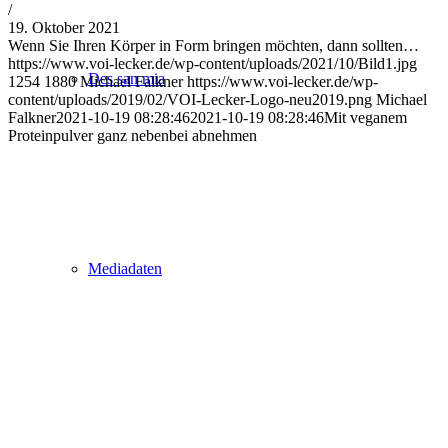
/
19. Oktober 2021
Wenn Sie Ihren Körper in Form bringen möchten, dann sollten…
https://www.voi-lecker.de/wp-content/uploads/2021/10/Bild1.jpg
Des san mia
1254
1880
Michael Falkner
https://www.voi-lecker.de/wp-
content/uploads/2019/02/VOI-Lecker-Logo-neu2019.png
Michael
Falkner
2021-10-19 08:28:46
2021-10-19 08:28:46
Mit veganem
Proteinpulver ganz nebenbei abnehmen
Mediadaten