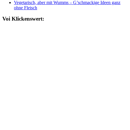
Vegetarisch, aber mit Wumms – G’schmackige Ideen ganz
ohne Fleisch
Voi Klickenswert: