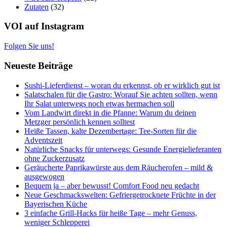
Zutaten
(32)
VOI auf Instagram
Folgen Sie uns!
Neueste Beiträge
Sushi-Lieferdienst – woran du erkennst, ob er wirklich gut ist
Salatschalen für die Gastro: Worauf Sie achten sollten, wenn
Ihr Salat unterwegs noch etwas hermachen soll
Vom Landwirt direkt in die Pfanne: Warum du deinen
Metzger persönlich kennen solltest
Heiße Tassen, kalte Dezembertage: Tee-Sorten für die
Adventszeit
Natürliche Snacks für unterwegs: Gesunde Energielieferanten
ohne Zuckerzusatz
Geräucherte Paprikawürste aus dem Räucherofen – mild &
ausgewogen
Bequem ja – aber bewusst! Comfort Food neu gedacht
Neue Geschmackswelten: Gefriergetrocknete Früchte in der
Bayerischen Küche
3 einfache Grill-Hacks für heiße Tage – mehr Genuss,
weniger Schlepperei