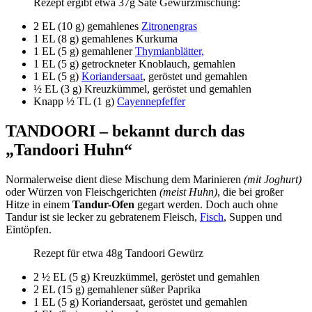
Rezept ergibt etwa 37g Saté Gewürzmischung:
2 EL (10 g) gemahlenes
Zitronengras
1 EL (8 g) gemahlenes Kurkuma
1 EL (5 g) gemahlener
Thymianblätter,
1 EL (5 g) getrockneter Knoblauch, gemahlen
1 EL (5 g)
Koriandersaat
, geröstet und gemahlen
½ EL (3 g) Kreuzkümmel, geröstet und gemahlen
Knapp ½ TL (1 g)
Cayennepfeffer
TANDOORI – bekannt durch das
„Tandoori Huhn“
Normalerweise dient diese Mischung dem Marinieren
(mit Joghurt)
oder Würzen von Fleischgerichten
(meist Huhn)
, die bei großer
Hitze in einem
Tandur-Ofen
gegart werden. Doch auch ohne
Tandur ist sie lecker zu gebratenem Fleisch,
Fisch
, Suppen und
Eintöpfen.
Rezept für etwa 48g Tandoori Gewürz
2 ½ EL (5 g) Kreuzkümmel, geröstet und gemahlen
2 EL (15 g) gemahlener süßer Paprika
1 EL (5 g) Koriandersaat, geröstet und gemahlen