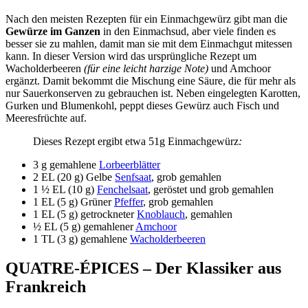
Nach den meisten Rezepten für ein Einmachgewürz gibt man die
Gewürze im Ganzen
in den Einmachsud, aber viele finden es
besser sie zu mahlen, damit man sie mit dem Einmachgut mitessen
kann. In dieser Version wird das ursprüngliche Rezept um
Wacholderbeeren
(für eine leicht harzige Note)
und Amchoor
ergänzt. Damit bekommt die Mischung eine Säure, die für mehr als
nur Sauerkonserven zu gebrauchen ist. Neben eingelegten Karotten,
Gurken und Blumenkohl, peppt dieses Gewürz auch Fisch und
Meeresfrüchte auf.
Dieses Rezept ergibt etwa 51g Einmachgewürz
:
3 g gemahlene
Lorbeerblätter
2 EL (20 g) Gelbe
Senfsaat
, grob gemahlen
1 ½ EL (10 g)
Fenchelsaat
, geröstet und grob gemahlen
1 EL (5 g) Grüner
Pfeffer
, grob gemahlen
1 EL (5 g) getrockneter
Knoblauch
, gemahlen
½ EL (5 g) gemahlener
Amchoor
1 TL (3 g) gemahlene
Wacholderbeeren
QUATRE-ÉPICES – Der Klassiker aus
Frankreich