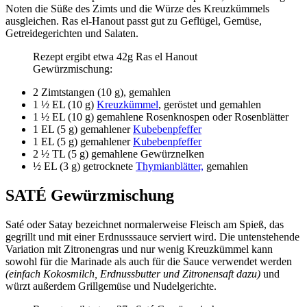
Noten die Süße des Zimts und die Würze des Kreuzkümmels
ausgleichen. Ras el-Hanout passt gut zu Geflügel, Gemüse,
Getreidegerichten und Salaten.
Rezept ergibt etwa 42g Ras el Hanout
Gewürzmischung:
2 Zimtstangen (10 g), gemahlen
1 ½ EL (10 g)
Kreuzkümmel
, geröstet und gemahlen
1 ½ EL (10 g) gemahlene Rosenknospen oder Rosenblätter
1 EL (5 g) gemahlener
Kubebenpfeffer
1 EL (5 g) gemahlener
Kubebenpfeffer
2 ½ TL (5 g) gemahlene Gewürznelken
½ EL (3 g) getrocknete
Thymianblätter,
gemahlen
SATÉ Gewürzmischung
Saté oder Satay bezeichnet normalerweise Fleisch am Spieß, das
gegrillt und mit einer Erdnusssauce serviert wird. Die untenstehende
Variation mit Zitronengras und nur wenig Kreuzkümmel kann
sowohl für die Marinade als auch für die Sauce verwendet werden
(einfach Kokosmilch, Erdnussbutter und Zitronensaft dazu)
und
würzt außerdem Grillgemüse und Nudelgerichte.