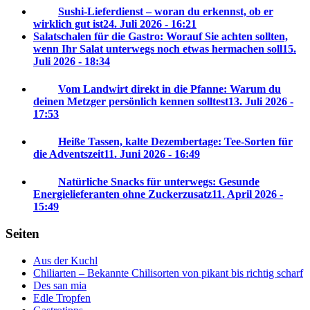
Sushi-Lieferdienst – woran du erkennst, ob er
wirklich gut ist
24. Juli 2026 - 16:21
Salatschalen für die Gastro: Worauf Sie achten sollten,
wenn Ihr Salat unterwegs noch etwas hermachen soll
15.
Juli 2026 - 18:34
Vom Landwirt direkt in die Pfanne: Warum du
deinen Metzger persönlich kennen solltest
13. Juli 2026 -
17:53
Heiße Tassen, kalte Dezembertage: Tee-Sorten für
die Adventszeit
11. Juni 2026 - 16:49
Natürliche Snacks für unterwegs: Gesunde
Energielieferanten ohne Zuckerzusatz
11. April 2026 -
15:49
Seiten
Aus der Kuchl
Chiliarten – Bekannte Chilisorten von pikant bis richtig scharf
Des san mia
Edle Tropfen