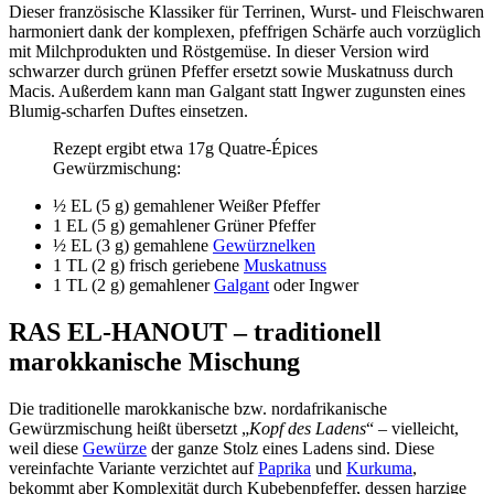
Dieser französische Klassiker für Terrinen, Wurst- und Fleischwaren
harmoniert dank der komplexen, pfeffrigen Schärfe auch vorzüglich
mit Milchprodukten und Röstgemüse. In dieser Version wird
schwarzer durch grünen Pfeffer ersetzt sowie Muskatnuss durch
Macis. Außerdem kann man Galgant statt Ingwer zugunsten eines
Blumig-scharfen Duftes einsetzen.
Rezept ergibt etwa 17g Quatre-Épices
Gewürzmischung:
½ EL (5 g) gemahlener Weißer Pfeffer
1 EL (5 g) gemahlener Grüner Pfeffer
½ EL (3 g) gemahlene
Gewürznelken
1 TL (2 g) frisch geriebene
Muskatnuss
1 TL (2 g) gemahlener
Galgant
oder Ingwer
RAS EL-HANOUT – traditionell
marokkanische Mischung
Die traditionelle marokkanische bzw. nordafrikanische
Gewürzmischung heißt übersetzt „
Kopf des Ladens
“ – vielleicht,
weil diese
Gewürze
der ganze Stolz eines Ladens sind. Diese
vereinfachte Variante verzichtet auf
Paprika
und
Kurkuma
,
bekommt aber Komplexität durch Kubebenpfeffer, dessen harzige