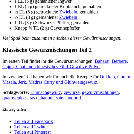
1 EL (5 g) gemahlener Ingwer
1 EL (5 g) getrockneter Knoblauch, gemahlen
½ EL (5 g) getrocknete
Zwiebeln
, gemahlen
½ EL (3 g) gemahlener
Zwiebeln
1 TL (3 g) Schwarzer Pfeffer, gemahlen
Knapp ¾ TL (2 g) Cayennepfeffer
Viel Spaß beim zusammen mischen dieser Gewürzmischungen.
Klassische Gewürzmischungen Teil 2
Im ersten Teil findet ihr die Gewürzmischungen:
Baharat, Berbere,
Cajun, Chai und chinesisches Fünf-Gewürze-Pulver
.
Im zweiten Teil haben wir für euch die Rezepte für
Dukkah, Garam
Masala, Jerk, Madras Curry und Glühweingewürz
.
Schlagworte:
Einmachgewürz
,
gewürze
,
gewürzmischungen
,
quatre-epices
,
ras el hanout
,
sate
,
tandoori
Eintrag teilen
Teilen auf Facebook
Teilen auf Twitter
Teilen auf Pinterest