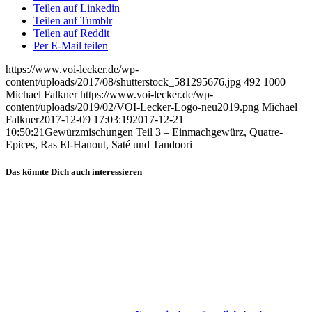
Teilen auf Linkedin
Teilen auf Tumblr
Teilen auf Reddit
Per E-Mail teilen
https://www.voi-lecker.de/wp-
content/uploads/2017/08/shutterstock_581295676.jpg
492
1000
Michael Falkner
https://www.voi-lecker.de/wp-
content/uploads/2019/02/VOI-Lecker-Logo-neu2019.png
Michael
Falkner
2017-12-09 17:03:19
2017-12-21
10:50:21
Gewürzmischungen Teil 3 – Einmachgewürz, Quatre-
Epices, Ras El-Hanout, Saté und Tandoori
Das könnte Dich auch interessieren