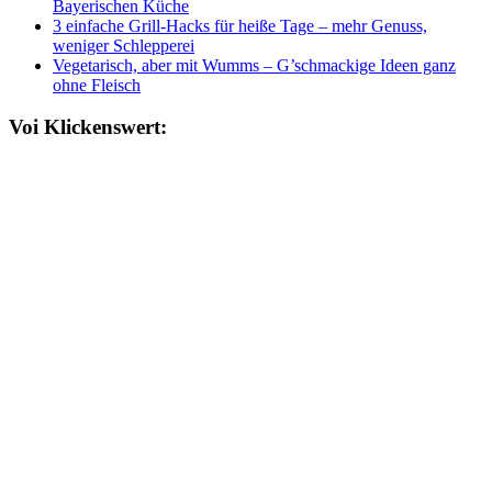
Bayerischen Küche
3 einfache Grill-Hacks für heiße Tage – mehr Genuss,
weniger Schlepperei
Vegetarisch, aber mit Wumms – G’schmackige Ideen ganz
ohne Fleisch
Voi Klickenswert: