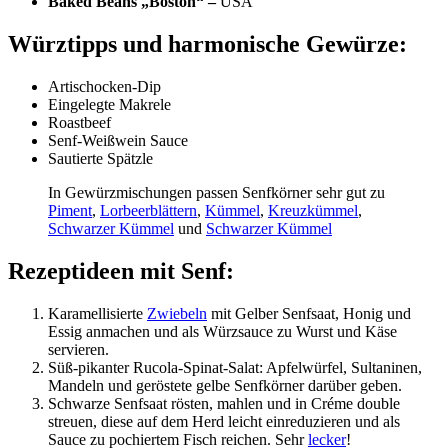
Baked Beans „Boston“ –
USA
Würztipps und harmonische Gewürze:
Artischocken-Dip
Eingelegte Makrele
Roastbeef
Senf-Weißwein Sauce
Sautierte Spätzle
In Gewürzmischungen passen Senfkörner sehr gut zu
Piment
,
Lorbeerblättern
,
Kümmel
,
Kreuzkümmel
,
Schwarzer Kümmel
und
Schwarzer Kümmel
Rezeptideen mit Senf:
Karamellisierte
Zwiebeln
mit Gelber Senfsaat, Honig und
Essig anmachen und als Würzsauce zu Wurst und Käse
servieren.
Süß-pikanter Rucola-Spinat-Salat: Apfelwürfel, Sultaninen,
Mandeln und geröstete gelbe Senfkörner darüber geben.
Schwarze Senfsaat rösten, mahlen und in Créme double
streuen, diese auf dem Herd leicht einreduzieren und als
Sauce zu pochiertem Fisch reichen. Sehr
lecker
!