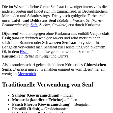
Die im Westen beliebte Gelbe Senfsaat ist weniger intensiv als die
anderen Sorten und findet sich im Einmachsud, in Brotaufstrichen,
Marinaden und Salatdressings. Die typisch goldgelbe Farbe erhält
unser
Tafel- und Delikatess-Senf
(Zutaten: Wasser, Senfkörner,
Branntweinessig,
Salz
, Zucker, Gewürze)
erst durch Kurkuma.
Dijonsenf
kommt dagegen ohne Kurkuma aus, enthält
Verjus statt
Essig
(und ist dadurch weniger sauer)
und wird meist mit der
schärferen Braunen oder
Schwarzen Senfsaat
hergestellt. In
Bengalen verwendet man Senfsaat zur Herstellung von pikantem
Öl, in dem
Fisch
und Gemüse gebraten wird, außerdem für
Kasundi
(ein Relish mit Senf)
und Currys.
Als besonders scharf gelten die kleinen Körner des
Chinesischen
Senfs
,
Brassica juncea
. Gemahlen erinnert er vom „Biss“ her ein
wenig an
Meerrettich
.
Traditionelle Verwendung von Senf
Sambar (Gewürzmischung) –
Indien
Mostarda (kandierte Früchte) –
Italien
Panch Phoron (Gewürzmischung) –
Bengalen
Piccalilli (Relish) –
Großbritannien