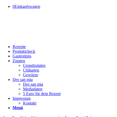
0
Einkaufswagen
Rezepte
Produktcheck
Gastrotipps
Zutaten
Grundzutaten
Chiliarten
Gewürze
Des san mia
Des san mia
Mediadaten
5 Euro für dein Rezept
Impressum
Kontakt
Menü