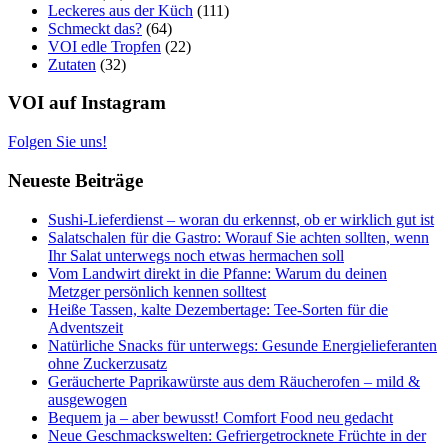
Leckeres aus der Küch
(111)
Schmeckt das?
(64)
VOI edle Tropfen
(22)
Zutaten
(32)
VOI auf Instagram
Folgen Sie uns!
Neueste Beiträge
Sushi-Lieferdienst – woran du erkennst, ob er wirklich gut ist
Salatschalen für die Gastro: Worauf Sie achten sollten, wenn
Ihr Salat unterwegs noch etwas hermachen soll
Vom Landwirt direkt in die Pfanne: Warum du deinen
Metzger persönlich kennen solltest
Heiße Tassen, kalte Dezembertage: Tee-Sorten für die
Adventszeit
Natürliche Snacks für unterwegs: Gesunde Energielieferanten
ohne Zuckerzusatz
Geräucherte Paprikawürste aus dem Räucherofen – mild &
ausgewogen
Bequem ja – aber bewusst! Comfort Food neu gedacht
Neue Geschmackswelten: Gefriergetrocknete Früchte in der