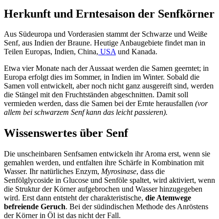
Herkunft und Erntesaison der Senfkörner
Aus Südeuropa und Vorderasien stammt der Schwarze und Weiße
Senf, aus Indien der Braune. Heutige Anbaugebiete findet man in
Teilen Europas, Indien, China,
USA
und Kanada.
Etwa vier Monate nach der Aussaat werden die Samen geerntet; in
Europa erfolgt dies im Sommer, in Indien im Winter. Sobald die
Samen voll entwickelt, aber noch nicht ganz ausgereift sind, werden
die Stängel mit den Fruchtständen abgeschnitten. Damit soll
vermieden werden, dass die Samen bei der Ernte herausfallen
(vor
allem bei schwarzem Senf kann das leicht passieren).
Wissenswertes über Senf
Die unscheinbaren Senfsamen entwickeln ihr Aroma erst, wenn sie
gemahlen werden, und entfalten ihre Schärfe in Kombination mit
Wasser. Ihr natürliches Enzym,
Myrosinase
, dass die
Senfölglycoside in Glucose und Senföle spaltet, wird aktiviert, wenn
die Struktur der Körner aufgebrochen und Wasser hinzugegeben
wird. Erst dann entsteht der charakteristische,
die Atemwege
befreiende Geruch
. Bei der südindischen Methode des Anröstens
der Körner in Öl ist das nicht der Fall.