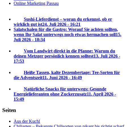
Online Marketing Passau
Sushi-Lieferdienst – woran du erkennst, ob er
wirklich gut ist
24. Juli 2026 - 16:21
Salatschalen für die Gastro: Worauf Sie achten sollten,
wenn Ihr Salat unterwegs noch etwas hermachen soll
15.
Juli 2026 - 18:34
Vom Landwirt direkt in die Pfanne: Warum du
deinen Metzger persönlich kennen solltest
13. Juli 2026 -
17:53
Heiße Tassen, kalte Dezembertage: Tee-Sorten für
die Adventszeit
11. Juni 2026 - 16:49
Natürliche Snacks für unterwegs: Gesunde
Energielieferanten ohne Zuckerzusatz
11. April 2026 -
15:49
Seiten
Aus der Kuchl
Chiliarten – Bekannte Chilisorten von pikant bis richtig scharf