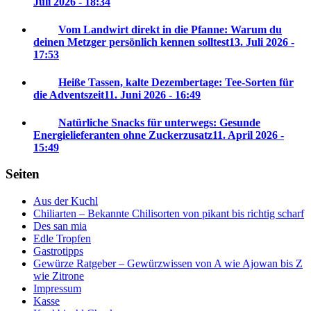
Juli 2026 - 18:34
Vom Landwirt direkt in die Pfanne: Warum du
deinen Metzger persönlich kennen solltest
13. Juli 2026 -
17:53
Heiße Tassen, kalte Dezembertage: Tee-Sorten für
die Adventszeit
11. Juni 2026 - 16:49
Natürliche Snacks für unterwegs: Gesunde
Energielieferanten ohne Zuckerzusatz
11. April 2026 -
15:49
Seiten
Aus der Kuchl
Chiliarten – Bekannte Chilisorten von pikant bis richtig scharf
Des san mia
Edle Tropfen
Gastrotipps
Gewürze Ratgeber – Gewürzwissen von A wie Ajowan bis Z
wie Zitrone
Impressum
Kasse