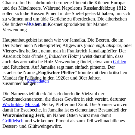
Chanca. Im 16. Jahrhundert eroberte Piment die Küchen Europas
und des Mittelmeers. Während Napoleons Russlandfeldzug 1812
sollen sich die Russen Piment in die Stiefel gesteckt haben, um sich
zu wärmen und um üble Gerüche zu überdecken. Die ätherischen
Des san mia
Öle finden vor allem in Kosmetikprodukten für Männer
Verwendung.
Hauptanbaugebiet ist nach wie vor Jamaika. Die Beeren, die im
Deutschen auch Nelkenpfeffer, Allgewürz
(nach engl. allspice)
oder
Viergewürz heißen, nennt man in Frankreich Jamaikapfeffer. Der
Ausdruck bois d’inde
(„Indisches Holz“)
weist darauf hin, dass
auch das aromatische Holz Verwendung findet, etwa zum
Grillen
und Räuchern. Auf Jamaika sagt man einfach pimento. Der
israelische Name „
Englischer Pfeffer
“ könnte mit dem britischen
Mandat für Palästina in den 1920er und 30er Jahren
Mediadaten
zusammenhängen.
Die Namensvielfalt erklärt sich durch die Vielzahl der
Geschmacksnuancen, die dieses Gewürz in sich vereint, darunter
Wacholder
,
Muskat
, Nelke, Pfeffer und Zimt. Die Spanier würzen
damit ihr Escabeche, in Jamaika ist es elementarer Bestandteil der
Würzmischung Jerk
, im Nahen Osten würzt man damit
Grillfleisch
und wir kennen Piment als zum Teil weihnachtliches
Dessert- und Glühweingewürz.