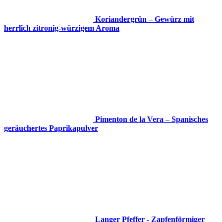
Koriandergrün – Gewürz mit
herrlich zitronig-würzigem Aroma
Pimenton de la Vera – Spanisches
geräuchertes Paprikapulver
Langer Pfeffer - Zapfenförmiger