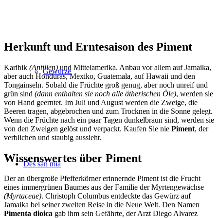
Herkunft und Erntesaison des Piment
Karibik
(Antillen)
und Mittelamerika. Anbau vor allem auf Jamaika,
Gewürze
aber auch Honduras, Mexiko, Guatemala, auf Hawaii und den
Tongainseln. Sobald die Früchte groß genug, aber noch unreif und
grün sind
(dann enthalten sie noch alle ätherischen Öle)
, werden sie
von Hand geerntet. Im Juli und August werden die Zweige, die
Beeren tragen, abgebrochen und zum Trocknen in die Sonne gelegt.
Wenn die Früchte nach ein paar Tagen dunkelbraun sind, werden sie
von den Zweigen gelöst und verpackt. Kaufen Sie nie
Piment
, der
verblichen und staubig aussieht.
Wissenswertes über Piment
Des san mia
Der an übergroße Pfefferkörner erinnernde Piment ist die Frucht
eines immergrünen Baumes aus der Familie der Myrtengewächse
(Myrtaceae)
. Christoph Columbus entdeckte das Gewürz auf
Jamaika bei seiner zweiten Reise in die Neue Welt. Den Namen
Pimenta dioica
gab ihm sein Gefährte, der Arzt Diego Alvarez