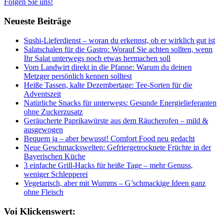
Folgen Sie uns!
Neueste Beiträge
Sushi-Lieferdienst – woran du erkennst, ob er wirklich gut ist
Salatschalen für die Gastro: Worauf Sie achten sollten, wenn
Ihr Salat unterwegs noch etwas hermachen soll
Vom Landwirt direkt in die Pfanne: Warum du deinen
Metzger persönlich kennen solltest
Heiße Tassen, kalte Dezembertage: Tee-Sorten für die
Adventszeit
Natürliche Snacks für unterwegs: Gesunde Energielieferanten
ohne Zuckerzusatz
Geräucherte Paprikawürste aus dem Räucherofen – mild &
ausgewogen
Bequem ja – aber bewusst! Comfort Food neu gedacht
Neue Geschmackswelten: Gefriergetrocknete Früchte in der
Bayerischen Küche
3 einfache Grill-Hacks für heiße Tage – mehr Genuss,
weniger Schlepperei
Vegetarisch, aber mit Wumms – G’schmackige Ideen ganz
ohne Fleisch
Voi Klickenswert: