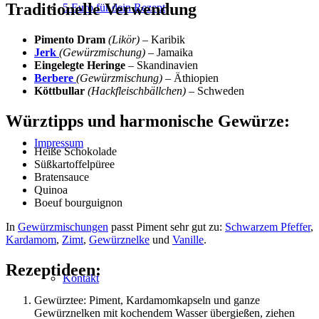
Traditionelle Verwendung
5 Euro für dein Rezept
Pimento Dram
(Likör)
– Karibik
Jerk
(Gewürzmischung)
– Jamaika
Eingelegte Heringe
– Skandinavien
Berbere
(Gewürzmischung)
– Äthiopien
Köttbullar
(Hackfleischbällchen)
– Schweden
Würztipps und harmonische Gewürze:
Impressum
Heiße Schokolade
Süßkartoffelpüree
Bratensauce
Quinoa
Boeuf bourguignon
In
Gewürzmischungen
passt Piment sehr gut zu:
Schwarzem Pfeffer
,
Kardamom
,
Zimt
,
Gewürznelke
und
Vanille
.
Rezeptideen:
Kontakt
Gewürztee: Piment, Kardamomkapseln und ganze
Gewürznelken mit kochendem Wasser übergießen, ziehen