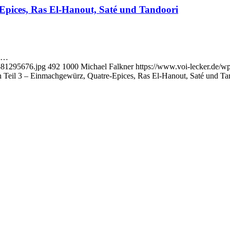
pices, Ras El-Hanout, Saté und Tandoori
en…
_581295676.jpg
492
1000
Michael Falkner
https://www.voi-lecker.de/
Teil 3 – Einmachgewürz, Quatre-Epices, Ras El-Hanout, Saté und Ta