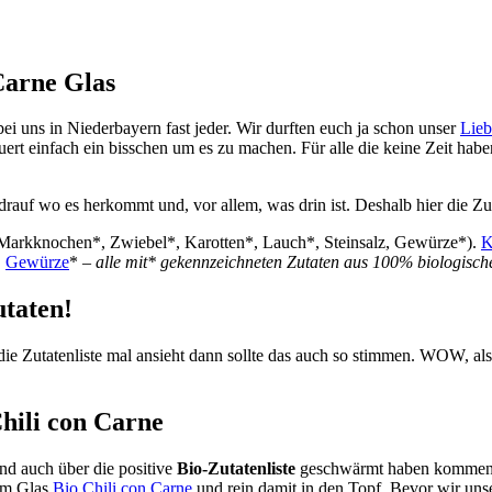
Carne Glas
i uns in Niederbayern fast jeder. Wir durften euch ja schon unser
Lieb
rt einfach ein bisschen um es zu machen. Für alle die keine Zeit haben
drauf wo es herkommt und, vor allem, was drin ist. Deshalb hier die
 Markknochen*, Zwiebel*, Karotten*, Lauch*, Steinsalz, Gewürze*).
K
,
Gewürze
* –
alle mit* gekennzeichneten Zutaten aus 100% biologisch
utaten!
 Zutatenliste mal ansieht dann sollte das auch so stimmen. WOW, also 
ili con Carne
nd auch über die positive
Bio-Zutatenliste
geschwärmt haben kommen wi
dem Glas
Bio Chili con Carne
und rein damit in den Topf. Bevor wir uns