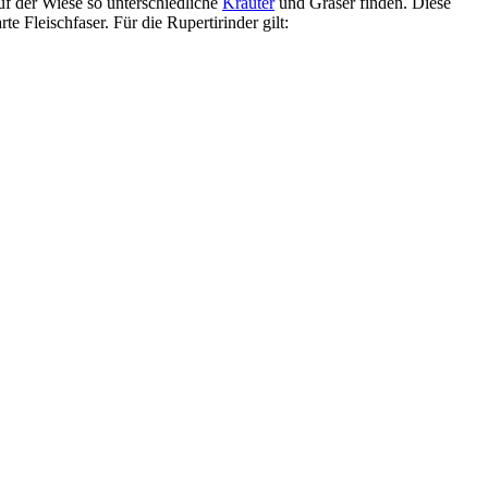
 der Wiese so unterschiedliche
Kräuter
und Gräser finden. Diese
 Fleischfaser. Für die Rupertirinder gilt: