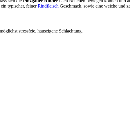
dass sich die
Pinzgauer Rinder
nach Belieben bewegen können und auf
 ein typischer, feiner
Rindfleisch
Geschmack, sowie eine weiche und zarte
möglichst stressfeie, hauseigene Schlachtung.