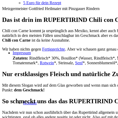
5 Euro für dein Rezept
Metzgermeister Gottfried Heilmaier mit Pinzgauer Rindern
Das ist drin im RUPERTIRIND Chili con 
Chili con Carne kommt ja ursprünglich aus Mexiko, kennt aber auch be
natürlich in den meisten Fällen unschlagbar im Geschmack aber es daue
Chili con Carne
ist da keine Ausnahme.
Wir haben nichts gegen
Fertiggerichte
. Aber wir schauen ganz genau 
Impressum
Zutaten:
Rindfleisch* 30%, Bouillon* (Wasser, Rindfleisch*,
Tomatenmark*,
Rotwein
*, Steinsalz,
Senf
*, Sonnenblumenöl*
Nur erstklassiges Fleisch und natürliche Z
Mit diesem Slogan wird auf dem Glas geworben und wenn man sich die
Punkt:
dem Geschmack!
So schmeckt uns das das RUPERTIRIND Ch
Kontakt
Nachdem wir nun schon ausführlich über das Rupertirind allgemein u
wichtigsten, egal ob alles andere positiv ist oder nicht. Also auf mit 