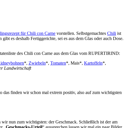
lingsrezept für Chili con Carne
vorstellen. Selbstgemachtes
Chili
ist
 gibt es deshalb Fertiggerichte, sei es aus dem Glas oder auch Dose.
 Zutatenliste des Chili con Carne aus dem Glas vom RUPERTIRIND:
idneybohnen
*,
Zwiebeln
*,
Tomaten
*, Mais*,
Kartoffeln
*,
er Landwirtschaft
das finden wir schon mal extrem positiv, also auf zum wichtigsten
r nun zum wichtigsten: der Geschmack. Schließlich ist der am
er „
Geschmacks-Urteil
“ aussprechen lassen wir mal ein paar Bilder