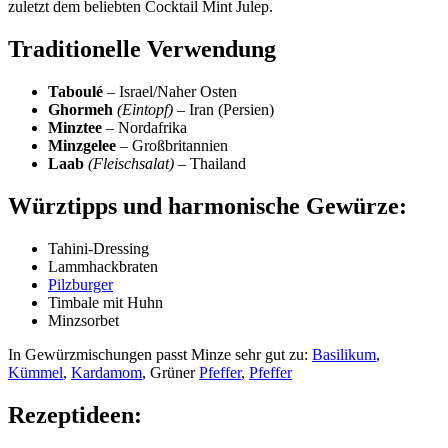
zuletzt dem beliebten Cocktail Mint Julep.
Traditionelle Verwendung
Taboulé
– Israel/Naher Osten
Ghormeh
(Eintopf)
– Iran (Persien)
Minztee
– Nordafrika
Minzgelee
– Großbritannien
Laab
(Fleischsalat)
– Thailand
Würztipps und harmonische Gewürze:
Tahini-Dressing
Lammhackbraten
Pilzburger
Timbale mit Huhn
Minzsorbet
In Gewürzmischungen passt Minze sehr gut zu:
Basilikum
,
Kümmel
,
Kardamom
, Grüner
Pfeffer
,
Pfeffer
Rezeptideen: