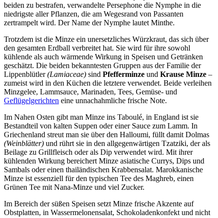
beiden zu bestrafen, verwandelte Persephone die Nymphe in die
niedrigste aller Pflanzen, die am Wegesrand von Passanten
zertrampelt wird. Der Name der Nymphe lautet Minthe.
Trotzdem ist die Minze ein unersetzliches Würzkraut, das sich über
den gesamten Erdball verbreitet hat. Sie wird für ihre sowohl
kühlende als auch wärmende Wirkung in Speisen und Getränken
geschätzt. Die beiden bekanntesten Gruppen aus der Familie der
Lippenblütler
(Lamiaceae)
sind
Pfefferminze
und
Krause Minze
–
zumeist wird in den Küchen die letztere verwendet. Beide verleihen
Minzgelee, Lammsauce, Marinaden, Tees, Gemüse- und
Geflügelgerichten
eine unnachahmliche frische Note.
Im Nahen Osten gibt man Minze ins Taboulé, in England ist sie
Bestandteil von kalten Suppen oder einer Sauce zum Lamm. In
Griechenland streut man sie über den Halloumi, füllt damit Dolmas
(Weinblätter)
und rührt sie in den allgegenwärtigen Tzatziki, der als
Beilage zu Grillfleisch oder als Dip verwendet wird. Mit ihrer
kühlenden Wirkung bereichert Minze asiatische Currys, Dips und
Sambals oder einen thailändischen Krabbensalat. Marokkanische
Minze ist essenziell für den typischen Tee des Maghreb, einen
Grünen Tee mit Nana-Minze und viel Zucker.
Im Bereich der süßen Speisen setzt Minze frische Akzente auf
Obstplatten, in Wassermelonensalat, Schokoladenkonfekt und nicht