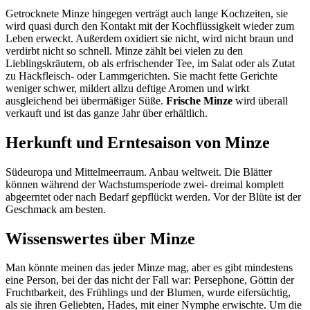
Getrocknete Minze hingegen verträgt auch lange Kochzeiten, sie
wird quasi durch den Kontakt mit der Kochflüssigkeit wieder zum
Leben erweckt. Außerdem oxidiert sie nicht, wird nicht braun und
verdirbt nicht so schnell. Minze zählt bei vielen zu den
Lieblingskräutern, ob als erfrischender Tee, im Salat oder als Zutat
zu Hackfleisch- oder Lammgerichten. Sie macht fette Gerichte
weniger schwer, mildert allzu deftige Aromen und wirkt
ausgleichend bei übermäßiger Süße.
Frische Minze
wird überall
verkauft und ist das ganze Jahr über erhältlich.
Herkunft und Erntesaison von Minze
Südeuropa und Mittelmeerraum. Anbau weltweit. Die Blätter
können während der Wachstumsperiode zwei- dreimal komplett
abgeerntet oder nach Bedarf gepflückt werden. Vor der Blüte ist der
Geschmack am besten.
Wissenswertes über Minze
Man könnte meinen das jeder Minze mag, aber es gibt mindestens
eine Person, bei der das nicht der Fall war: Persephone, Göttin der
Fruchtbarkeit, des Frühlings und der Blumen, wurde eifersüchtig,
als sie ihren Geliebten, Hades, mit einer Nymphe erwischte. Um die