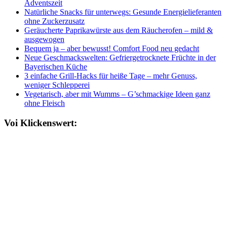
Adventszeit
Natürliche Snacks für unterwegs: Gesunde Energielieferanten
ohne Zuckerzusatz
Geräucherte Paprikawürste aus dem Räucherofen – mild &
ausgewogen
Bequem ja – aber bewusst! Comfort Food neu gedacht
Neue Geschmackswelten: Gefriergetrocknete Früchte in der
Bayerischen Küche
3 einfache Grill-Hacks für heiße Tage – mehr Genuss,
weniger Schlepperei
Vegetarisch, aber mit Wumms – G’schmackige Ideen ganz
ohne Fleisch
Voi Klickenswert: