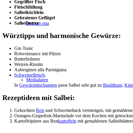
Gegrillter Fisch
Fleischfüllung
Salbeiküchlein
Gebratenes Geflügel
Salbeibutter
Des san mia
Würztipps und harmonische Gewürze:
Gin Tonic
Rotweinsauce mit Pilzen
Butterbohnen
Weizen-Risotto
Auberginen alla Parmigiana
Schweinefleisch,
Mediadaten
In
Gewürzmischungen
passt Salbei sehr gut zu
Basilikum
,
Küm
Rezeptideen mit Salbei:
Gekochten
Reis
und Schweinehack vermengen, mit gemahlen
Orangen-Grapefruit-Marmelade vor dem Kochen mit getrockne
Kartoffelpüree aus Brat
kartoffeln
mit gemahlenen Salbeiblätter