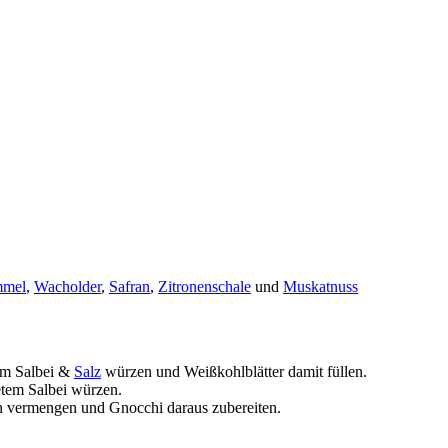
mel
,
Wacholder
,
Safran
,
Zitronenschale
und
Muskatnuss
em Salbei &
Salz
würzen und Weißkohlblätter damit füllen.
tem Salbei würzen.
n vermengen und Gnocchi daraus zubereiten.