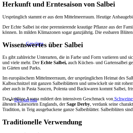
Herkunft und Erntesaison von Salbei
Ursprünglich stammt er aus dem Mittelmeerraum. Heutige Anbaugebiet
Der Echte Salbei ist eine perennierende krautige Pflanze aus der Fami
können. In milden Klimazonen sogar ganzjährig. Die essbaren Blüten
Wissenswertes über Salbei
Gewürze
Es gibt zahlreiche Unterarten, die in Farbe und Form variieren und
und viele mehr. Der
Echte Salbei,
auch Küchen- und Gartensalbei gen
in Gärten und Parks.
Im europäischem Mittelmeerraum, der ursprünglichen Heimat des Salbeis
Kalbsschnitzel mit ganzen Salbeiblättern und umwickelt sie mit rohe
aber auch in Pasta Saucen, Polenta und Backwaren kommt Salbei, fri
Das kräftige Aroma mildert den intensiven Geschmack von
Schweinef
Des san mia
ältesten Käsesorten Englands, der
Sage Derby
, verdank seine charak
Tradition, in Teig ausgebackene ganze Salbeiblätter. Salbeiblüten sind
Traditionelle Verwendung