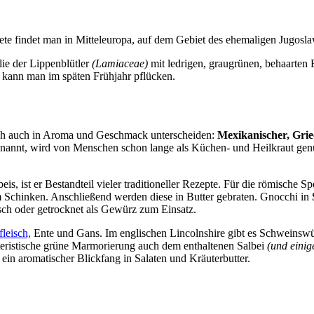
e findet man in Mitteleuropa, auf dem Gebiet des ehemaligen Jugosla
lie der Lippenblütler
(Lamiaceae)
mit ledrigen, graugrünen, behaarten 
 kann man im späten Frühjahr pflücken.
 sich auch in Aroma und Geschmack unterscheiden:
Mexikanischer, Grie
annt, wird von Menschen schon lange als Küchen- und Heilkraut genut
, ist er Bestandteil vieler traditioneller Rezepte. Für die römische S
m Schinken. Anschließend werden diese in Butter gebraten. Gnocchi in
sch oder getrocknet als Gewürz zum Einsatz.
leisch,
Ente und Gans. Im englischen Lincolnshire gibt es Schweinswü
teristische grüne Marmorierung auch dem enthaltenen Salbei
(und einig
 ein aromatischer Blickfang in Salaten und Kräuterbutter.