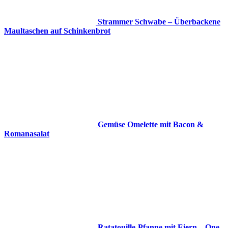
Strammer Schwabe – Überbackene
Maultaschen auf Schinkenbrot
Gemüse Omelette mit Bacon &
Romanasalat
Ratatouille-Pfanne mit Eiern – One-