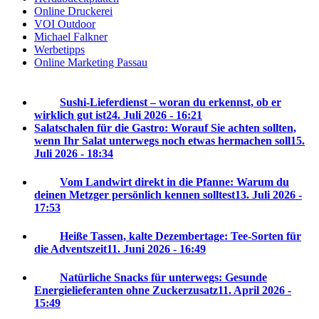
Online Druckerei
VOI Outdoor
Michael Falkner
Werbetipps
Online Marketing Passau
Sushi-Lieferdienst – woran du erkennst, ob er
wirklich gut ist
24. Juli 2026 - 16:21
Salatschalen für die Gastro: Worauf Sie achten sollten,
wenn Ihr Salat unterwegs noch etwas hermachen soll
15.
Juli 2026 - 18:34
Vom Landwirt direkt in die Pfanne: Warum du
deinen Metzger persönlich kennen solltest
13. Juli 2026 -
17:53
Heiße Tassen, kalte Dezembertage: Tee-Sorten für
die Adventszeit
11. Juni 2026 - 16:49
Natürliche Snacks für unterwegs: Gesunde
Energielieferanten ohne Zuckerzusatz
11. April 2026 -
15:49