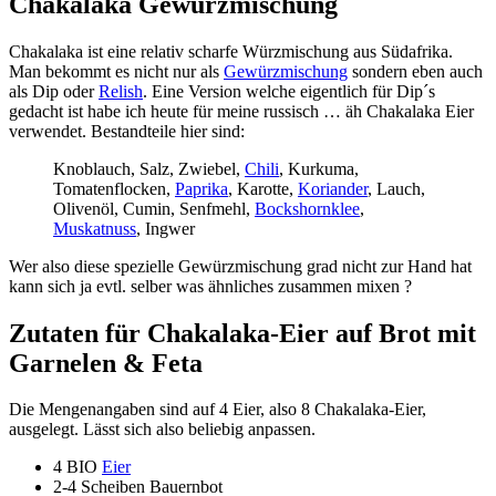
Chakalaka Gewürzmischung
Chakalaka ist eine relativ scharfe Würzmischung aus Südafrika.
Man bekommt es nicht nur als
Gewürzmischung
sondern eben auch
als Dip oder
Relish
. Eine Version welche eigentlich für Dip´s
gedacht ist habe ich heute für meine russisch … äh Chakalaka Eier
verwendet. Bestandteile hier sind:
Knoblauch, Salz, Zwiebel,
Chili
, Kurkuma,
Tomatenflocken,
Paprika
, Karotte,
Koriander
, Lauch,
Olivenöl, Cumin, Senfmehl,
Bockshornklee
,
Muskatnuss
, Ingwer
Wer also diese spezielle Gewürzmischung grad nicht zur Hand hat
kann sich ja evtl. selber was ähnliches zusammen mixen ?
Zutaten für Chakalaka-Eier auf Brot mit
Garnelen & Feta
Die Mengenangaben sind auf 4 Eier, also 8 Chakalaka-Eier,
ausgelegt. Lässt sich also beliebig anpassen.
4 BIO
Eier
2-4 Scheiben Bauernbot