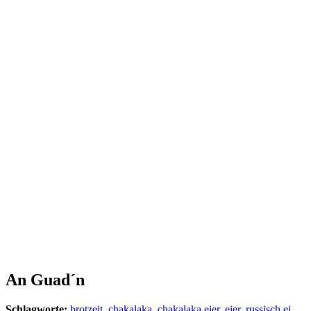
An Guad´n
Schlagworte:
brotzeit
,
chakalaka
,
chakalaka eier
,
eier
,
russisch ei