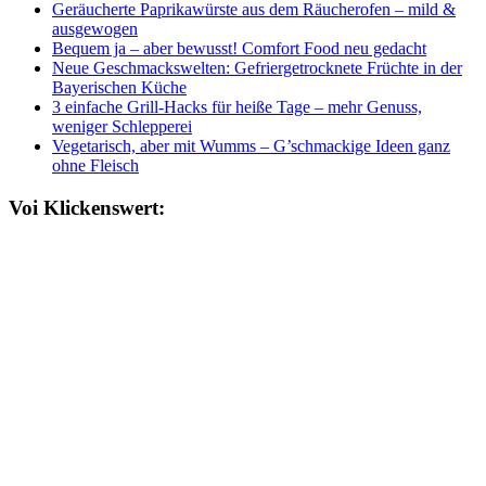
Geräucherte Paprikawürste aus dem Räucherofen – mild &
ausgewogen
Bequem ja – aber bewusst! Comfort Food neu gedacht
Neue Geschmackswelten: Gefriergetrocknete Früchte in der
Bayerischen Küche
3 einfache Grill-Hacks für heiße Tage – mehr Genuss,
weniger Schlepperei
Vegetarisch, aber mit Wumms – G’schmackige Ideen ganz
ohne Fleisch
Voi Klickenswert: