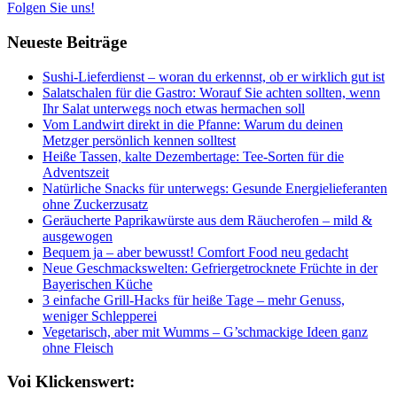
Folgen Sie uns!
Neueste Beiträge
Sushi-Lieferdienst – woran du erkennst, ob er wirklich gut ist
Salatschalen für die Gastro: Worauf Sie achten sollten, wenn
Ihr Salat unterwegs noch etwas hermachen soll
Vom Landwirt direkt in die Pfanne: Warum du deinen
Metzger persönlich kennen solltest
Heiße Tassen, kalte Dezembertage: Tee-Sorten für die
Adventszeit
Natürliche Snacks für unterwegs: Gesunde Energielieferanten
ohne Zuckerzusatz
Geräucherte Paprikawürste aus dem Räucherofen – mild &
ausgewogen
Bequem ja – aber bewusst! Comfort Food neu gedacht
Neue Geschmackswelten: Gefriergetrocknete Früchte in der
Bayerischen Küche
3 einfache Grill-Hacks für heiße Tage – mehr Genuss,
weniger Schlepperei
Vegetarisch, aber mit Wumms – G’schmackige Ideen ganz
ohne Fleisch
Voi Klickenswert: