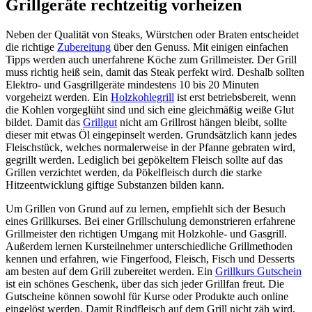
Grillgeräte rechtzeitig vorheizen
Neben der Qualität von Steaks, Würstchen oder Braten entscheidet
die richtige
Zubereitung
über den Genuss. Mit einigen einfachen
Tipps werden auch unerfahrene Köche zum Grillmeister. Der Grill
muss richtig heiß sein, damit das Steak perfekt wird. Deshalb sollten
Elektro- und Gasgrillgeräte mindestens 10 bis 20 Minuten
vorgeheizt werden. Ein
Holzkohlegrill
ist erst betriebsbereit, wenn
die Kohlen vorgeglüht sind und sich eine gleichmäßig weiße Glut
bildet. Damit das
Grillgut
nicht am Grillrost hängen bleibt, sollte
dieser mit etwas Öl eingepinselt werden. Grundsätzlich kann jedes
Fleischstück, welches normalerweise in der Pfanne gebraten wird,
gegrillt werden. Lediglich bei gepökeltem Fleisch sollte auf das
Grillen verzichtet werden, da Pökelfleisch durch die starke
Hitzeentwicklung giftige Substanzen bilden kann.
Um Grillen von Grund auf zu lernen, empfiehlt sich der Besuch
eines Grillkurses. Bei einer Grillschulung demonstrieren erfahrene
Grillmeister den richtigen Umgang mit Holzkohle- und Gasgrill.
Außerdem lernen Kursteilnehmer unterschiedliche Grillmethoden
kennen und erfahren, wie Fingerfood, Fleisch, Fisch und Desserts
am besten auf dem Grill zubereitet werden. Ein
Grillkurs Gutschein
ist ein schönes Geschenk, über das sich jeder Grillfan freut. Die
Gutscheine können sowohl für Kurse oder Produkte auch online
eingelöst werden. Damit Rindfleisch auf dem Grill nicht zäh wird,