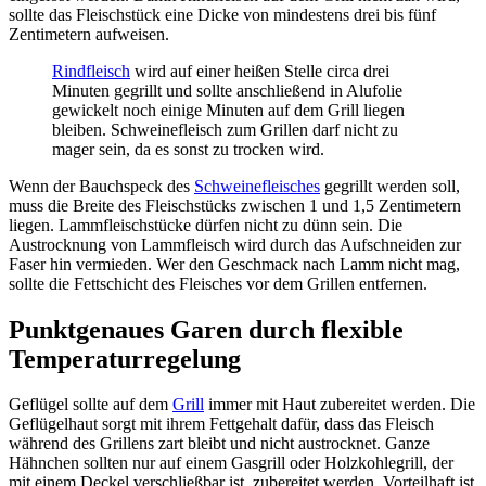
sollte das Fleischstück eine Dicke von mindestens drei bis fünf
Zentimetern aufweisen.
Rindfleisch
wird auf einer heißen Stelle circa drei
Minuten gegrillt und sollte anschließend in Alufolie
gewickelt noch einige Minuten auf dem Grill liegen
bleiben. Schweinefleisch zum Grillen darf nicht zu
mager sein, da es sonst zu trocken wird.
Wenn der Bauchspeck des
Schweinefleisches
gegrillt werden soll,
muss die Breite des Fleischstücks zwischen 1 und 1,5 Zentimetern
liegen. Lammfleischstücke dürfen nicht zu dünn sein. Die
Austrocknung von Lammfleisch wird durch das Aufschneiden zur
Faser hin vermieden. Wer den Geschmack nach Lamm nicht mag,
sollte die Fettschicht des Fleisches vor dem Grillen entfernen.
Punktgenaues Garen durch flexible
Temperaturregelung
Geflügel sollte auf dem
Grill
immer mit Haut zubereitet werden. Die
Geflügelhaut sorgt mit ihrem Fettgehalt dafür, dass das Fleisch
während des Grillens zart bleibt und nicht austrocknet. Ganze
Hähnchen sollten nur auf einem Gasgrill oder Holzkohlegrill, der
mit einem Deckel verschließbar ist, zubereitet werden. Vorteilhaft ist