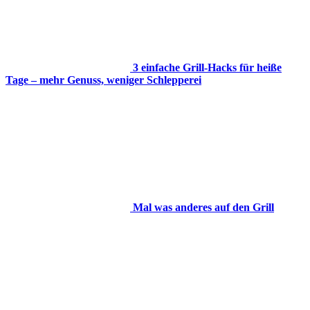
3 einfache Grill-Hacks für heiße
Tage – mehr Genuss, weniger Schlepperei
Mal was anderes auf den Grill