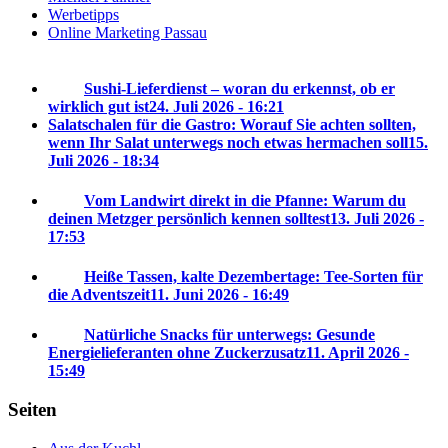
Werbetipps
Online Marketing Passau
Sushi-Lieferdienst – woran du erkennst, ob er
wirklich gut ist
24. Juli 2026 - 16:21
Salatschalen für die Gastro: Worauf Sie achten sollten,
wenn Ihr Salat unterwegs noch etwas hermachen soll
15.
Juli 2026 - 18:34
Vom Landwirt direkt in die Pfanne: Warum du
deinen Metzger persönlich kennen solltest
13. Juli 2026 -
17:53
Heiße Tassen, kalte Dezembertage: Tee-Sorten für
die Adventszeit
11. Juni 2026 - 16:49
Natürliche Snacks für unterwegs: Gesunde
Energielieferanten ohne Zuckerzusatz
11. April 2026 -
15:49
Seiten