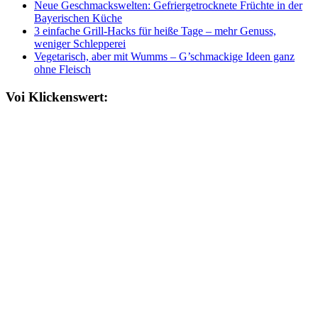
Neue Geschmackswelten: Gefriergetrocknete Früchte in der
Bayerischen Küche
3 einfache Grill-Hacks für heiße Tage – mehr Genuss,
weniger Schlepperei
Vegetarisch, aber mit Wumms – G’schmackige Ideen ganz
ohne Fleisch
Voi Klickenswert: