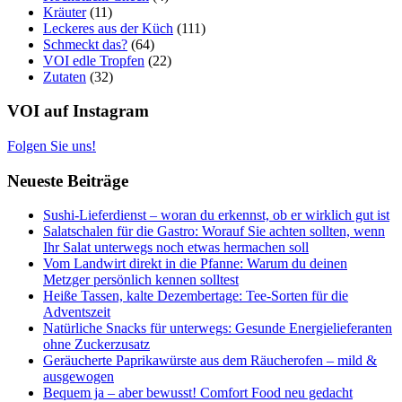
Kräuter
(11)
Leckeres aus der Küch
(111)
Schmeckt das?
(64)
VOI edle Tropfen
(22)
Zutaten
(32)
VOI auf Instagram
Folgen Sie uns!
Neueste Beiträge
Sushi-Lieferdienst – woran du erkennst, ob er wirklich gut ist
Salatschalen für die Gastro: Worauf Sie achten sollten, wenn
Ihr Salat unterwegs noch etwas hermachen soll
Vom Landwirt direkt in die Pfanne: Warum du deinen
Metzger persönlich kennen solltest
Heiße Tassen, kalte Dezembertage: Tee-Sorten für die
Adventszeit
Natürliche Snacks für unterwegs: Gesunde Energielieferanten
ohne Zuckerzusatz
Geräucherte Paprikawürste aus dem Räucherofen – mild &
ausgewogen
Bequem ja – aber bewusst! Comfort Food neu gedacht