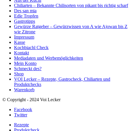
Aus der Kuchl
Chiliarten – Bekannte Chilisorten von pikant bis richtig scharf
Des san mia
Edle Tropfen
Gastrotipps
Gewürze Ratgeber – Gewürzwissen von A wie Ajowan bis Z
wie Zitrone
Impressum
Kasse
Kochbiachl Check
Kontakt
Mediadaten und Werbemöglichkeiten
Mein Konto
Schmeckt des?
Shop
VOI Lecker – Rezepte, Gastrocheck, Chiliarten und
Produktchecks
Warenkorb
© Copyright - 2024 Voi Lecker
Facebook
Twitter
Rezepte
Produktcheck