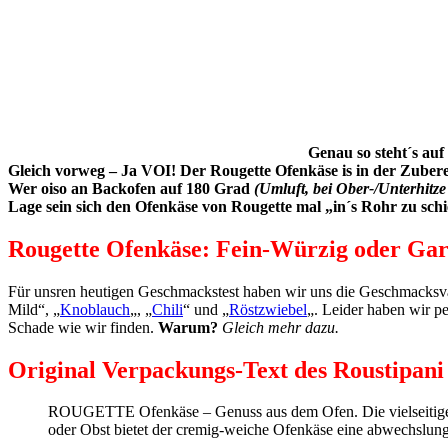
Genau so steht´s au
Gleich vorweg – Ja VOI! Der Rougette Ofenkäse is in der Zuberei
Wer oiso an Backofen auf 180 Grad
(Umluft, bei Ober-/Unterhitz
Lage sein sich den Ofenkäse von Rougette mal „in´s Rohr zu schi
Rougette Ofenkäse: Fein-Würzig oder Gar
Für unsren heutigen Geschmackstest haben wir uns die Geschmacksva
Mild“, „
Knoblauch
„, „
Chili
“ und „
Röstzwiebel
„. Leider haben wir p
Schade wie wir finden.
Warum?
Gleich mehr dazu.
Original Verpackungs-Text des Roustipani
ROUGETTE Ofenkäse – Genuss aus dem Ofen. Die vielseitig
oder Obst bietet der cremig-weiche Ofenkäse eine abwechslung