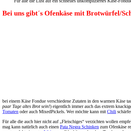
Für alle die Lust auf ein schnelles unkompliziertes Käse-Fond
Bei uns gibt´s Ofenkäse mit Brotwürfel/Sc
bei einem Käse Fondue verschiedene Zutaten in den warmen Käse tau
paar Tage altes Brot sein!
) eigentlich immer auch das extrem knacki
Tomaten
oder auch MixedPickels. Wer möchte kann mit
Chili
schärfe
Für alle die auch hier nicht auf „Fleischiges“ verzichten wollen empfe
mag kann natürlich auch einen
Pata Negra Schinken
zum Ofenkäse re