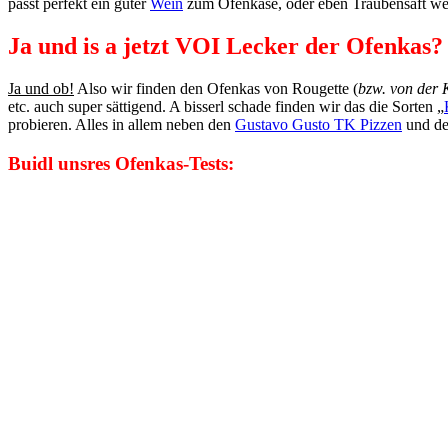
passt perfekt ein guter
Wein
zum Ofenkäse, oder eben Traubensaft we
Ja und is a jetzt VOI Lecker der Ofenkas?
Ja und ob!
Also wir finden den Ofenkas von Rougette (
bzw. von der
etc. auch super sättigend. A bisserl schade finden wir das die Sorten „
probieren. Alles in allem neben den
Gustavo Gusto TK Pizzen
und d
Buidl unsres Ofenkas-Tests: