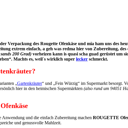
f der Verpackung des Rougette Ofenkäse und mia ham uns des heut 
tung extrem einfach, a geh was redma hier von Zubereitung, des o
e sands 200 Grad)
vorheizen kann is quasi scha guad gerüstet um si
eben“. Machts es, weil´s wirklich super
lecker
schmeckt.
tenkräuter?
rianten „
Gartenkräuter
“ und „Fein Würzig“ im Supermarkt besorgt. V
ersönlich hier in den heimischen Supermärkten
(also rund um 94051 H
 Ofenkäse
e Anwendung und die einfach Zubereitung machen
ROUGETTE Ofen
sreiche und genussvolle Mahlzeit.