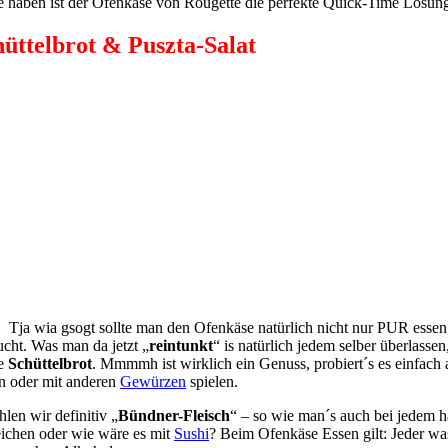
ue haben ist der Ofenkäse von Rougette die perfekte Quick-Time Lösun
hüttelbrot & Puszta-Salat
Tja wia gsogt sollte man den Ofenkäse natürlich nicht nur PUR essen
cht. Was man da jetzt „
reintunkt
“ is natürlich jedem selber überlass
ge
Schüttelbrot
. Mmmmh ist wirklich ein Genuss, probiert´s es einfach 
n oder mit anderen
Gewürzen
spielen.
hlen wir definitiv „
Bündner-Fleisch
“ – so wie man´s auch bei jedem 
ichen oder wie wäre es mit
Sushi
? Beim Ofenkäse Essen gilt: Jeder was