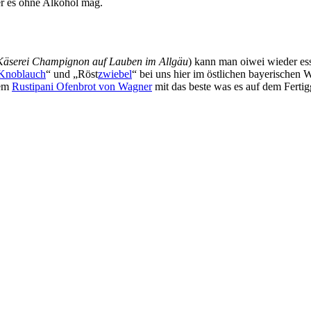
r es ohne Alkohol mag.
 Käserei Champignon auf Lauben im Allgäu
) kann man oiwei wieder ess
Knoblauch
“ und „Röst
zwiebel
“ bei uns hier im östlichen bayerischen
em
Rustipani Ofenbrot von Wagner
mit das beste was es auf dem Fertig