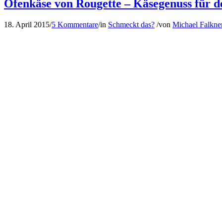
Ofenkäse von Rougette – Käsegenuss für d
18. April 2015
/
5 Kommentare
/
in
Schmeckt das?
/
von
Michael Falkne