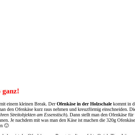
 ganz!
 mit einem kleinen Break. Der
Ofenkäse in der Holzschale
kommt in de
 man den Ofenkäse kurz raus nehmen und kreuzförmig einschneiden. Di
ren Streitobjekten am Essenstisch
). Dann stellt man den Ofenkäse für 
eichnen. Je nachdem mit was man den Käse ist machen die 320g Ofenkäse
en 🙂