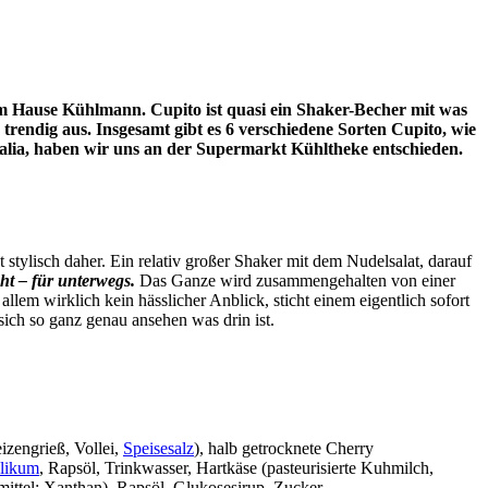
 dem Hause Kühlmann. Cupito ist quasi ein Shaker-Becher mit was
 trendig aus. Insgesamt gibt es 6 verschiedene Sorten Cupito, wie
 Italia, haben wir uns an der Supermarkt Kühltheke entschieden.
tylisch daher. Ein relativ großer Shaker mit dem Nudelsalat, darauf
t – für unterwegs.
Das Ganze wird zusammengehalten von einer
em wirklich kein hässlicher Anblick, sticht einem eigentlich sofort
ich so ganz genau ansehen was drin ist.
izengrieß, Vollei,
Speisesalz
), halb getrocknete Cherry
ilikum
, Rapsöl, Trinkwasser, Hartkäse (pasteurisierte Kuhmilch,
mittel: Xanthan), Rapsöl, Glukosesirup, Zucker,