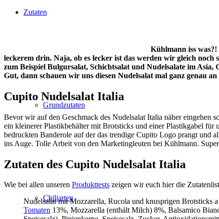
Zutaten
Kühlmann iss was?! J
leckerem drin. Naja, ob es lecker ist das werden wir gleich noch
zum Beispiel Bulgursalat, Schichtsalat und Nudelsalate im Asia, 
Gut, dann schauen wir uns diesen Nudelsalat mal ganz genau an 
Cupito Nudelsalat Italia
Grundzutaten
Bevor wir auf den Geschmack des Nudelsalat Italia näher eingehen sc
ein kleinerer Plastikbehälter mit Brotsticks und einer Plastikgabel für
bedruckten Banderole auf der das trendige Cupito Logo prangt und all
ins Auge. Tolle Arbeit von den Marketingleuten bei Kühlmann. Super 
Zutaten des Cupito Nudelsalat Italia
Wie bei allen unseren
Produkttests
zeigen wir euch hier die Zutatenliste
Chiliarten
Nudelsalat mit Mozzarella, Rucola und knusprigen Brotsticks a
Tomaten
13%, Mozzarella (enthält Milch) 8%, Balsamico Bian
Speisesalz), Pinienkerne, Speisesalz, Zucker, Antioxidationsmi