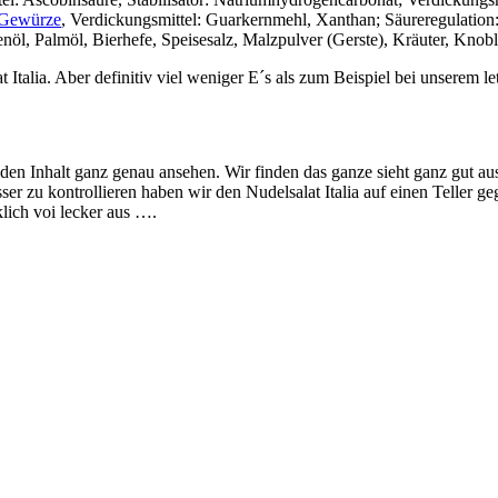
Gewürze
, Verdickungsmittel: Guarkernmehl, Xanthan; Säureregulation
nöl, Palmöl, Bierhefe, Speisesalz, Malzpulver (Gerste), Kräuter, Knob
Italia. Aber definitiv viel weniger E´s als zum Beispiel bei unserem le
n Inhalt ganz genau ansehen. Wir finden das ganze sieht ganz gut aus,
r zu kontrollieren haben wir den Nudelsalat Italia auf einen Teller gege
klich voi lecker aus ….