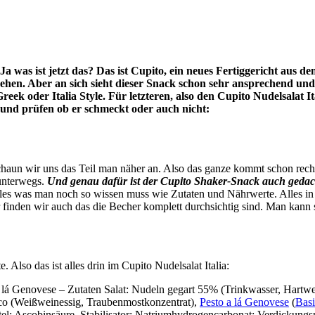
a was ist jetzt das? Das ist Cupito, ein neues Fertiggericht aus
 sehen. Aber an sich sieht dieser Snack schon sehr ansprechend und
Greek oder Italia Style. Für letzteren, also den Cupito Nudelsalat
und prüfen ob er schmeckt oder auch nicht:
haun wir uns das Teil man näher an. Also das ganze kommt schon recht s
 unterwegs.
Und genau dafür ist der Cupito Shaker-Snack auch gedach
es was man noch so wissen muss wie Zutaten und Nährwerte. Alles in all
finden wir auch das die Becher komplett durchsichtig sind. Man kann s
. Also das ist alles drin im Cupito Nudelsalat Italia:
 lá Genovese – Zutaten Salat: Nudeln gegart 55% (Trinkwasser, Hartwe
co (Weißweinessig, Traubenmostkonzentrat),
Pesto a lá Genovese
(
Bas
ttel: Ascobinsäure, Stabilisator: Natriumhydrogencarbonat; Verdickungs