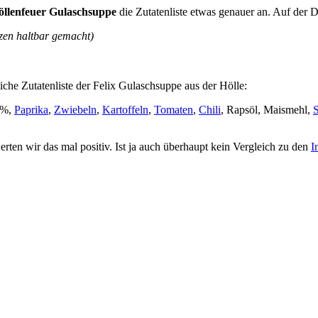
öllenfeuer Gulaschsuppe
die Zutatenliste etwas genauer an. Auf der 
zen haltbar gemacht)
iche Zutatenliste der Felix Gulaschsuppe aus der Hölle:
%,
Paprika
,
Zwiebeln
,
Kartoffeln
,
Tomaten
,
Chili
, Rapsöl, Maismehl,
S
werten wir das mal positiv. Ist ja auch überhaupt kein Vergleich zu den
I