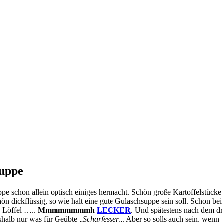
suppe
pe schon allein optisch einiges hermacht. Schön große Kartoffelstücke
schön dickflüssig, so wie halt eine gute Gulaschsuppe sein soll. Schon
e Löffel …..
Mmmmmmmmh
LECKER
. Und spätestens nach dem d
halb nur was für Geübte „
Scharfesser
„. Aber so solls auch sein, wenn