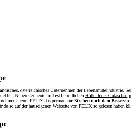
pe
ständisches, österreichisches Unternehmen der Lebensmittelindustrie. S
del her. Neben der heute im Test befindlichen
Höllenfeuer Gulaschsup
nternehmens nennt FELIX das permanente
Streben nach dem Besseren
.
 da so auf der hauseigenen Webseite von FELIX so gelesen haben kling
ppe