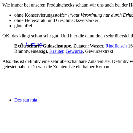
Wie immer bei unseren Produktchecks schaun wir uns auch bei der
H
ohne Konservierungsstoffe*
(*laut Verordnung nur durch Erhit
ohne Hefeextrakt und Geschmacksverstärker
glutenfrei
OK, das klingt schon sehr gut. Und hier die dann doch sehr übersichtl
Gewürze
Extra scharfe Gulaschsuppe.
Zutaten: Wasser,
Rindfleisch
16
Branntweinessig),
Kräuter
,
Gewürze
, Gewürzextrakt
Also das ist definitiv eine sehr überschaubare Zutatenliste. Definitiv 
getestet haben. Da war die Zutatenliste ein halber Roman.
Des san mia