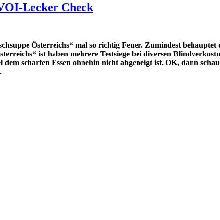
 VOI-Lecker Check
schsuppe Österreichs“ mal so richtig Feuer. Zumindest behaupte
terreichs“ ist haben mehrere Testsiege bei diversen Blindverko
el dem scharfen Essen ohnehin nicht abgeneigt ist. OK, dann scha
.