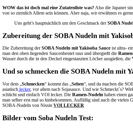
WOW das ist doch mal eine Zutatenliste was?
Also die Japaner si
von so ziemlich Allem sein können. Aber naja, wir erwähnen es gern
Uns geht’s hauptsächlich um den Geschmack der
SOBA Nude
Zubereitung der SOBA Nudeln mit Yakiso
Die Zubereitung der
SOBA Nudeln mit Yakisoba Sauce
ist ultra- 
man den oben liegenden Saucenbeutel raus und übergießt die
Ramen
Wasser durch die in den Deckel eingestanzten Löcher ausgießen, di
Und so schmecken die SOBA Nudeln mit Y
Vor dem „
Schmecken
“ kommt das „
Sehen
“, und da machen die SOB
asiatisch
lecker
, vor allem nach Sojasauce. Und wie Schmeckt´s? Wir
schlicht und einfach VOI lecker. Die
Ramen-Nudeln
haben einen gan
man selber erst mal so hinbekommen. Auffällig sind auch die viele
SOBA-Nudeln von Nissin
VOI LECKER
Bilder vom Soba Nudeln Test: