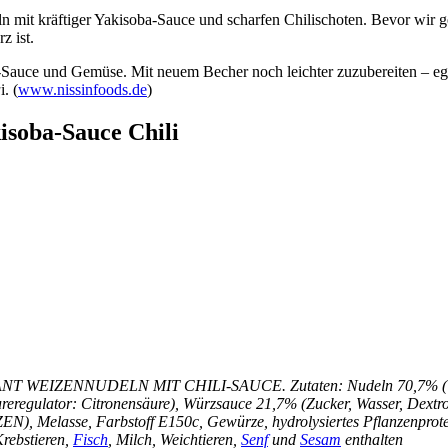
n mit kräftiger Yakisoba-Sauce und scharfen Chilischoten. Bevor wir
z ist.
uce und Gemüse. Mit neuem Becher noch leichter zuzubereiten – egal o
a
i. (
www.nissinfoods.de
)
soba-Sauce Chili
NT WEIZENNUDELN MIT CHILI-SAUCE. Zutaten: Nudeln 70,7% (Weiz
reregulator: Citronensäure), Würzsauce 21,7% (Zucker, Wasser, Dextr
EN), Melasse, Farbstoff E150c, Gewürze, hydrolysiertes Pflanzenprote
Krebstieren,
Fisch
, Milch, Weichtieren,
Senf
und
Sesam
enthalten