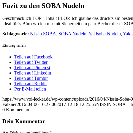
Fazit zu den SOBA Nudeln
Geschmacklich TOP – Inhalt FLOP. Ich glaube das drückts am beste
ideal für´s Büro wo ich mir mit Sicherheit ein paar Becher diese
Schlagworte:
Nissin SOBA
,
SOBA Nudeln
,
Yakisoba Nudeln
,
Yaki
Eintrag teilen
Teilen auf Facebook
Teilen auf Twitter
Teilen auf Pinterest
Teilen auf Linkedin
Teilen auf Tumblr
Teilen auf Reddit
Per E-Mail teilen
https://www.voi-lecker.de/wp-content/uploads/2016/04/Nissin-Soba-0
Falkner
2016-04-06 16:27:06
2017-12-18 12:25:55
NISSIN SOBA – Ins
0
Kommentare
Dein Kommentar
An Diskussion beteiligen?