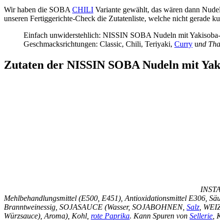
Wir haben die SOBA
CHILI
Variante gewählt, das wären dann Nudel
unseren Fertiggerichte-Check die Zutatenliste, welche nicht gerade kur
Einfach unwiderstehlich: NISSIN SOBA Nudeln mit Yakisoba-Sa
Geschmacksrichtungen: Classic, Chili, Teriyaki,
Curry
u
nd Th
Zutaten der NISSIN SOBA Nudeln mit Yaki
INSTA
Mehlbehandlungsmittel (E500, E451), Antioxidationsmittel E306, Säu
Branntweinessig, SOJASAUCE (Wasser, SOJABOHNEN,
Salz
, WEIZ
Würzsauce), Aroma), Kohl,
rote Paprika
. Kann Spuren von
Sellerie
, 