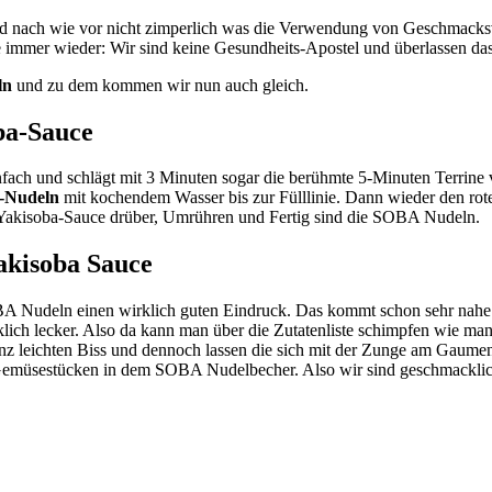
nd nach wie vor nicht zimperlich was die Verwendung von Geschmacksv
e immer wieder: Wir sind keine Gesundheits-Apostel und überlassen das
ln
und zu dem kommen wir nun auch gleich.
ba-Sauce
einfach und schlägt mit 3 Minuten sogar die berühmte 5-Minuten Terrine
-Nudeln
mit kochendem Wasser bis zur Fülllinie. Dann wieder den rot
e Yakisoba-Sauce drüber, Umrühren und Fertig sind die SOBA Nudeln.
akisoba Sauce
A Nudeln einen wirklich guten Eindruck. Das kommt schon sehr nahe a
klich lecker. Also da kann man über die Zutatenliste schimpfen wie
z leichten Biss und dennoch lassen die sich mit der Zunge am Gaumen 
n Gemüsestücken in dem SOBA Nudelbecher. Also wir sind geschmacklic