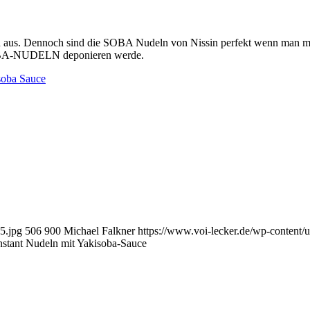
n aus. Dennoch sind die SOBA Nudeln von Nissin perfekt wenn man m
r SOBA-NUDELN deponieren werde.
soba Sauce
5.jpg
506
900
Michael Falkner
https://www.voi-lecker.de/wp-conten
tant Nudeln mit Yakisoba-Sauce