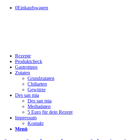
0
Einkaufswagen
Rezepte
Produktcheck
Gastrotipps
Zutaten
Grundzutaten
Chiliarten
Gewürze
Des san mia
Des san mia
Mediadaten
5 Euro für dein Rezept
Impressum
Kontakt
Menü