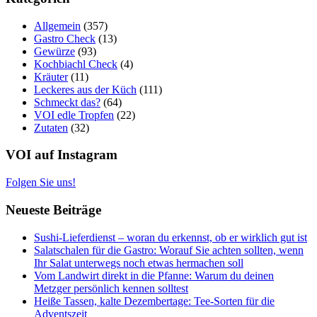
Allgemein
(357)
Gastro Check
(13)
Gewürze
(93)
Kochbiachl Check
(4)
Kräuter
(11)
Leckeres aus der Küch
(111)
Schmeckt das?
(64)
VOI edle Tropfen
(22)
Zutaten
(32)
VOI auf Instagram
Folgen Sie uns!
Neueste Beiträge
Sushi-Lieferdienst – woran du erkennst, ob er wirklich gut ist
Salatschalen für die Gastro: Worauf Sie achten sollten, wenn
Ihr Salat unterwegs noch etwas hermachen soll
Vom Landwirt direkt in die Pfanne: Warum du deinen
Metzger persönlich kennen solltest
Heiße Tassen, kalte Dezembertage: Tee-Sorten für die
Adventszeit