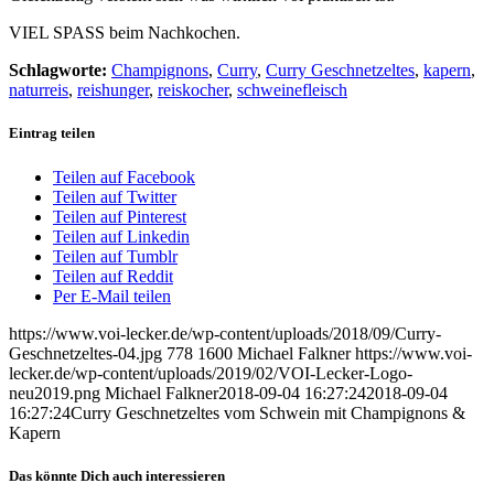
VIEL SPASS beim Nachkochen.
Schlagworte:
Champignons
,
Curry
,
Curry Geschnetzeltes
,
kapern
,
naturreis
,
reishunger
,
reiskocher
,
schweinefleisch
Eintrag teilen
Teilen auf Facebook
Teilen auf Twitter
Teilen auf Pinterest
Teilen auf Linkedin
Teilen auf Tumblr
Teilen auf Reddit
Per E-Mail teilen
https://www.voi-lecker.de/wp-content/uploads/2018/09/Curry-
Geschnetzeltes-04.jpg
778
1600
Michael Falkner
https://www.voi-
lecker.de/wp-content/uploads/2019/02/VOI-Lecker-Logo-
neu2019.png
Michael Falkner
2018-09-04 16:27:24
2018-09-04
16:27:24
Curry Geschnetzeltes vom Schwein mit Champignons &
Kapern
Das könnte Dich auch interessieren