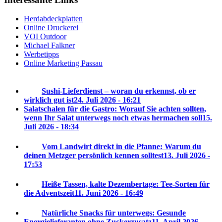
Herdabdeckplatten
Online Druckerei
VOI Outdoor
Michael Falkner
Werbetipps
Online Marketing Passau
Sushi-Lieferdienst – woran du erkennst, ob er
wirklich gut ist
24. Juli 2026 - 16:21
Salatschalen für die Gastro: Worauf Sie achten sollten,
wenn Ihr Salat unterwegs noch etwas hermachen soll
15.
Juli 2026 - 18:34
Vom Landwirt direkt in die Pfanne: Warum du
deinen Metzger persönlich kennen solltest
13. Juli 2026 -
17:53
Heiße Tassen, kalte Dezembertage: Tee-Sorten für
die Adventszeit
11. Juni 2026 - 16:49
Natürliche Snacks für unterwegs: Gesunde
Energielieferanten ohne Zuckerzusatz
11. April 2026 -