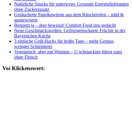
Natürliche Snacks für unterwegs: Gesunde Energielieferanten
ohne Zuckerzusatz
Geräucherte Paprikawürste aus dem Räucherofen – mild &
ausgewogen
Bequem ja – aber bewusst! Comfort Food neu gedacht
Neue Geschmackswelten: Gefriergetrocknete Früchte in der
Bayerischen Küche
3 einfache Grill-Hacks für heiße Tage – mehr Genuss,
weniger Schlepperei
Vegetarisch, aber mit Wumms – G’schmackige Ideen ganz
ohne Fleisch
Voi Klickenswert: