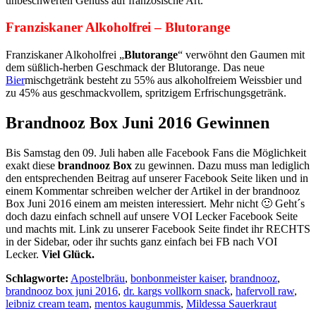
unbeschwerten Genuss auf französische Art.
Franziskaner Alkoholfrei – Blutorange
Franziskaner Alkoholfrei „
Blutorange
“ verwöhnt den Gaumen mit
dem süßlich-herben Geschmack der Blutorange. Das neue
Bier
mischgetränk besteht zu 55% aus alkoholfreiem Weissbier und
zu 45% aus geschmackvollem, spritzigem Erfrischungsgetränk.
Brandnooz Box Juni 2016 Gewinnen
Bis Samstag den 09. Juli haben alle Facebook Fans die Möglichkeit
exakt diese
brandnooz Box
zu gewinnen. Dazu muss man lediglich
den entsprechenden Beitrag auf unserer Facebook Seite liken und in
einem Kommentar schreiben welcher der Artikel in der brandnooz
Box Juni 2016 einem am meisten interessiert. Mehr nicht 🙂 Geht´s
doch dazu einfach schnell auf unsere VOI Lecker Facebook Seite
und machts mit. Link zu unserer Facebook Seite findet ihr RECHTS
in der Sidebar, oder ihr suchts ganz einfach bei FB nach VOI
Lecker.
Viel Glück.
Schlagworte:
Apostelbräu
,
bonbonmeister kaiser
,
brandnooz
,
brandnooz box juni 2016
,
dr. kargs vollkorn snack
,
hafervoll raw
,
leibniz cream team
,
mentos kaugummis
,
Mildessa Sauerkraut