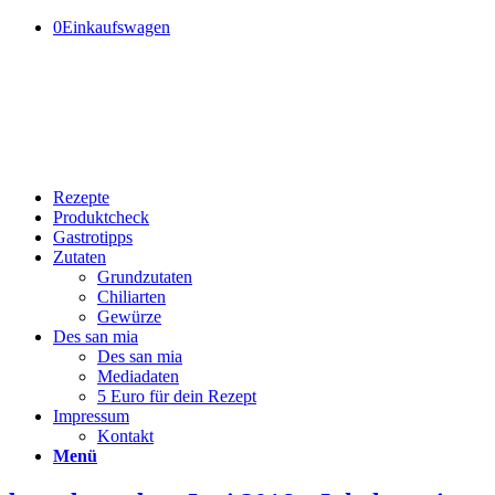
0
Einkaufswagen
Rezepte
Produktcheck
Gastrotipps
Zutaten
Grundzutaten
Chiliarten
Gewürze
Des san mia
Des san mia
Mediadaten
5 Euro für dein Rezept
Impressum
Kontakt
Menü