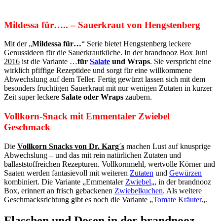
Mildessa für….. – Sauerkraut von Hengstenberg
Mit der „
Mildessa für…
“ Serie bietet Hengstenberg leckere
Genussideen für die Sauerkrautküche. In der
brandnooz Box Juni
2016
ist die Variante …
für
Salate
und Wraps
. Sie verspricht eine
wirklich pfiffige Rezeptidee und sorgt für eine willkommene
Abwechslung auf dem Teller. Fertig gewürzt lassen sich mit dem
besonders fruchtigen Sauerkraut mit nur wenigen Zutaten in kurzer
Zeit super leckere
Salate oder Wraps
zaubern.
Vollkorn-Snack mit Emmentaler Zwiebel
Geschmack
Die
Vollkorn Snacks von Dr. Karg´s
machen Lust auf knusprige
Abwechslung – und das mit rein natürlichen Zutaten und
ballaststoffreichen Rezepturen. Vollkornmehl, wertvolle Körner und
Saaten werden fantasievoll mit weiteren
Zutaten
und
Gewürzen
kombiniert. Die Variante „Emmentaler
Zwiebel
„, in der brandnooz
Box, erinnert an frisch gebackenen
Zwiebelkuchen
. Als weitere
Geschmacksrichtung gibt es noch die Variante „
Tomate
Kräuter
„.
Flaschen und Dosen in der brandnooz