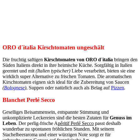
ORO d´italia Kirschtomaten ungeschält
Die fruchtig saftigen
Kirschtomaten von ORO d´italia
bringen den
Süden Italiens direkt in ihre heimische Küche. Sorgfältig in Italien
geerntet und mit
(Italien typischer)
Liebe verarbeitet, bieten sie eine
wirklich super Alternative zu frischen Tomaten. Die aromatischen
Kirschtomaten eignen sich ideal für die Zubereitung von Saucen
(
Bolognese
)
, Suppen oder natürlich auch als Belag auf
Pizzen
.
Blanchet Perlé Secco
Geselliges Beisammensein, entspannte Stimmung und
unkomplizierte Leckereien sind die besten Zutaten für
Genuss im
Leben
. Der perlig-frische A
péritif Perlé Secco
passt deshalb
wunderbar zu spontanen fröhlichen Stunden. Mit seinem
Stachelbeeraroma und einer würzigen Note sorgt er für