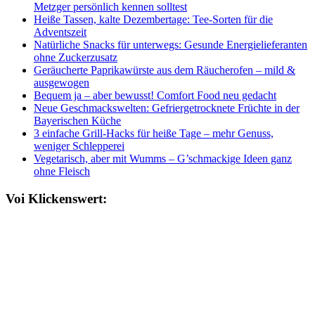
Metzger persönlich kennen solltest
Heiße Tassen, kalte Dezembertage: Tee-Sorten für die
Adventszeit
Natürliche Snacks für unterwegs: Gesunde Energielieferanten
ohne Zuckerzusatz
Geräucherte Paprikawürste aus dem Räucherofen – mild &
ausgewogen
Bequem ja – aber bewusst! Comfort Food neu gedacht
Neue Geschmackswelten: Gefriergetrocknete Früchte in der
Bayerischen Küche
3 einfache Grill-Hacks für heiße Tage – mehr Genuss,
weniger Schlepperei
Vegetarisch, aber mit Wumms – G’schmackige Ideen ganz
ohne Fleisch
Voi Klickenswert: