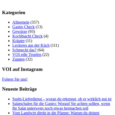
Kategorien
Allgemein
(357)
Gastro Check
(13)
Gewürze
(93)
Kochbiachl Check
(4)
Kräuter
(11)
Leckeres aus der Küch
(111)
Schmeckt das?
(64)
VOI edle Tropfen
(22)
Zutaten
(32)
VOI auf Instagram
Folgen Sie uns!
Neueste Beiträge
Sushi-Lieferdienst – woran du erkennst, ob er wirklich gut ist
Salatschalen für die Gastro: Worauf Sie achten sollten, wenn
Ihr Salat unterwegs noch etwas hermachen soll
Vom Landwirt direkt in die Pfanne: Warum du deinen