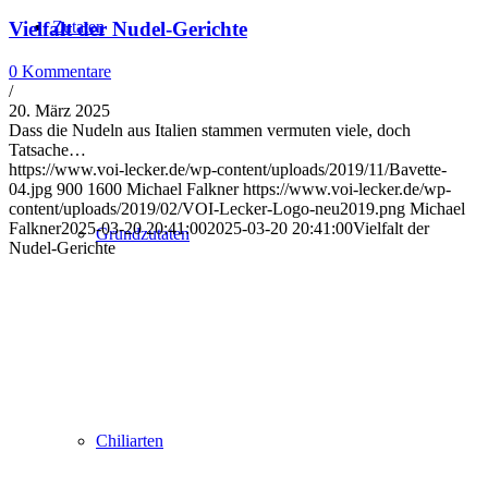
Zutaten
Vielfalt der Nudel-Gerichte
0 Kommentare
/
20. März 2025
Dass die Nudeln aus Italien stammen vermuten viele, doch
Tatsache…
https://www.voi-lecker.de/wp-content/uploads/2019/11/Bavette-
04.jpg
900
1600
Michael Falkner
https://www.voi-lecker.de/wp-
content/uploads/2019/02/VOI-Lecker-Logo-neu2019.png
Michael
Falkner
2025-03-20 20:41:00
2025-03-20 20:41:00
Vielfalt der
Grundzutaten
Nudel-Gerichte
Chiliarten