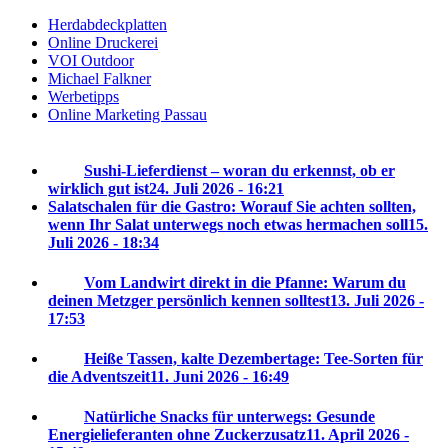
Herdabdeckplatten
Online Druckerei
VOI Outdoor
Michael Falkner
Werbetipps
Online Marketing Passau
Sushi-Lieferdienst – woran du erkennst, ob er
wirklich gut ist
24. Juli 2026 - 16:21
Salatschalen für die Gastro: Worauf Sie achten sollten,
wenn Ihr Salat unterwegs noch etwas hermachen soll
15.
Juli 2026 - 18:34
Vom Landwirt direkt in die Pfanne: Warum du
deinen Metzger persönlich kennen solltest
13. Juli 2026 -
17:53
Heiße Tassen, kalte Dezembertage: Tee-Sorten für
die Adventszeit
11. Juni 2026 - 16:49
Natürliche Snacks für unterwegs: Gesunde
Energielieferanten ohne Zuckerzusatz
11. April 2026 -