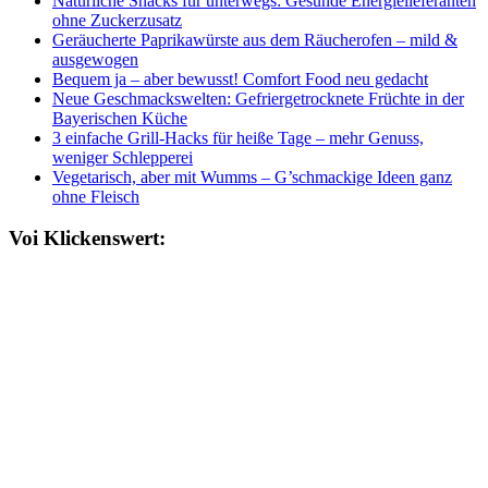
Natürliche Snacks für unterwegs: Gesunde Energielieferanten
ohne Zuckerzusatz
Geräucherte Paprikawürste aus dem Räucherofen – mild &
ausgewogen
Bequem ja – aber bewusst! Comfort Food neu gedacht
Neue Geschmackswelten: Gefriergetrocknete Früchte in der
Bayerischen Küche
3 einfache Grill-Hacks für heiße Tage – mehr Genuss,
weniger Schlepperei
Vegetarisch, aber mit Wumms – G’schmackige Ideen ganz
ohne Fleisch
Voi Klickenswert: