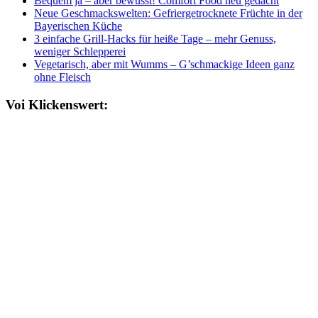
Bequem ja – aber bewusst! Comfort Food neu gedacht
Neue Geschmackswelten: Gefriergetrocknete Früchte in der
Bayerischen Küche
3 einfache Grill-Hacks für heiße Tage – mehr Genuss,
weniger Schlepperei
Vegetarisch, aber mit Wumms – G’schmackige Ideen ganz
ohne Fleisch
Voi Klickenswert: