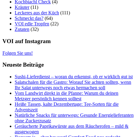
Kochbiachl Check
(4)
Kräuter
(11)
Leckeres aus der Küch
(111)
Schmeckt das?
(64)
VOI edle Tropfen
(22)
Zutaten
(32)
VOI auf Instagram
Folgen Sie uns!
Neueste Beiträge
Sushi-Lieferdienst – woran du erkennst, ob er wirklich gut ist
Salatschalen für die Gastro: Worauf Sie achten sollten, wenn
Ihr Salat unterwegs noch etwas hermachen soll
Vom Landwirt direkt in die Pfanne: Warum du deinen
Metzger persönlich kennen solltest
Heiße Tassen, kalte Dezembertage: Tee-Sorten für die
Adventszeit
Natürliche Snacks für unterwegs: Gesunde Energielieferanten
ohne Zuckerzusatz
Geräucherte Paprikawürste aus dem Räucherofen – mild &
ausgewogen