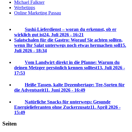
Michael Falkner
Werbetipps
Online Marketing Passau
Sushi-Lieferdienst – woran du erkennst, ob er
wirklich gut ist
24. Juli 2026 - 16:21
Salatschalen für die Gastro: Worauf Sie achten sollten,
wenn Ihr Salat unterwegs noch etwas hermachen soll
15.
Juli 2026 - 18:34
Vom Landwirt direkt in die Pfanne: Warum du
deinen Metzger persönlich kennen solltest
13. Juli 2026 -
17:53
Heiße Tassen, kalte Dezembertage: Tee-Sorten für
die Adventszeit
11. Juni 2026 - 16:49
Natürliche Snacks für unterwegs: Gesunde
Energielieferanten ohne Zuckerzusatz
11. April 2026 -
15:49
Seiten