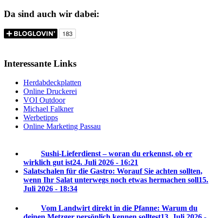
Da sind auch wir dabei:
Interessante Links
Herdabdeckplatten
Online Druckerei
VOI Outdoor
Michael Falkner
Werbetipps
Online Marketing Passau
Sushi-Lieferdienst – woran du erkennst, ob er
wirklich gut ist
24. Juli 2026 - 16:21
Salatschalen für die Gastro: Worauf Sie achten sollten,
wenn Ihr Salat unterwegs noch etwas hermachen soll
15.
Juli 2026 - 18:34
Vom Landwirt direkt in die Pfanne: Warum du
deinen Metzger persönlich kennen solltest
13. Juli 2026 -