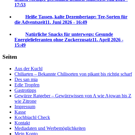
17:53
Heiße Tassen, kalte Dezembertage: Tee-Sorten für
die Adventszeit
11. Juni 2026 - 16:49
Natürliche Snacks für unterwegs: Gesunde
Energielieferanten ohne Zuckerzusatz
11. April 2026 -
15:49
Seiten
Aus der Kuchl
Chiliarten – Bekannte Chilisorten von pikant bis richtig scharf
Des san mia
Edle Tropfen
Gastrotipps
Gewürze Ratgeber – Gewürzwissen von A wie Ajowan bis Z
wie Zitrone
Impressum
Kasse
Kochbiachl Check
Kontakt
Mediadaten und Werbemöglichkeiten
Mein Konto