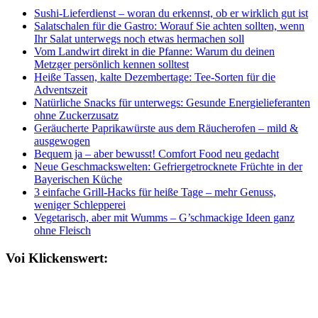
Sushi-Lieferdienst – woran du erkennst, ob er wirklich gut ist
Salatschalen für die Gastro: Worauf Sie achten sollten, wenn
Ihr Salat unterwegs noch etwas hermachen soll
Vom Landwirt direkt in die Pfanne: Warum du deinen
Metzger persönlich kennen solltest
Heiße Tassen, kalte Dezembertage: Tee-Sorten für die
Adventszeit
Natürliche Snacks für unterwegs: Gesunde Energielieferanten
ohne Zuckerzusatz
Geräucherte Paprikawürste aus dem Räucherofen – mild &
ausgewogen
Bequem ja – aber bewusst! Comfort Food neu gedacht
Neue Geschmackswelten: Gefriergetrocknete Früchte in der
Bayerischen Küche
3 einfache Grill-Hacks für heiße Tage – mehr Genuss,
weniger Schlepperei
Vegetarisch, aber mit Wumms – G’schmackige Ideen ganz
ohne Fleisch
Voi Klickenswert: