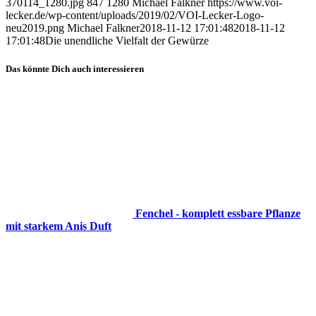
370114_1280.jpg
847
1280
Michael Falkner
https://www.voi-
lecker.de/wp-content/uploads/2019/02/VOI-Lecker-Logo-
neu2019.png
Michael Falkner
2018-11-12 17:01:48
2018-11-12
17:01:48
Die unendliche Vielfalt der Gewürze
Das könnte Dich auch interessieren
Fenchel - komplett essbare Pflanze
mit starkem Anis Duft