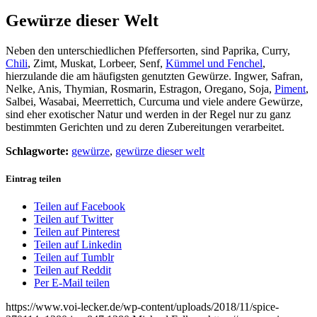
Gewürze dieser Welt
Neben den unterschiedlichen Pfeffersorten, sind Paprika, Curry,
Chili
, Zimt, Muskat, Lorbeer, Senf,
Kümmel und Fenchel
,
hierzulande die am häufigsten genutzten Gewürze. Ingwer, Safran,
Nelke, Anis, Thymian, Rosmarin, Estragon, Oregano, Soja,
Piment
,
Salbei, Wasabai, Meerrettich, Curcuma und viele andere Gewürze,
sind eher exotischer Natur und werden in der Regel nur zu ganz
bestimmten Gerichten und zu deren Zubereitungen verarbeitet.
Schlagworte:
gewürze
,
gewürze dieser welt
Eintrag teilen
Teilen auf Facebook
Teilen auf Twitter
Teilen auf Pinterest
Teilen auf Linkedin
Teilen auf Tumblr
Teilen auf Reddit
Per E-Mail teilen
https://www.voi-lecker.de/wp-content/uploads/2018/11/spice-