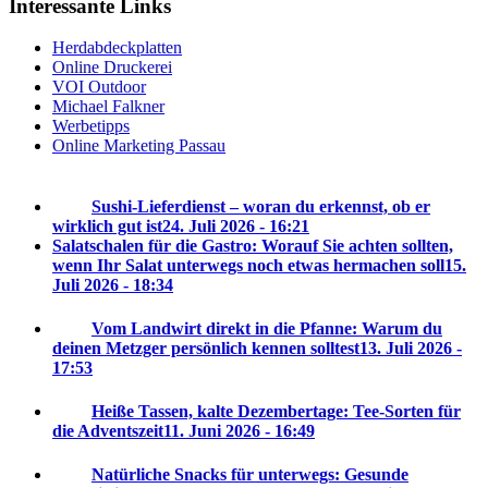
Interessante Links
Herdabdeckplatten
Online Druckerei
VOI Outdoor
Michael Falkner
Werbetipps
Online Marketing Passau
Sushi-Lieferdienst – woran du erkennst, ob er
wirklich gut ist
24. Juli 2026 - 16:21
Salatschalen für die Gastro: Worauf Sie achten sollten,
wenn Ihr Salat unterwegs noch etwas hermachen soll
15.
Juli 2026 - 18:34
Vom Landwirt direkt in die Pfanne: Warum du
deinen Metzger persönlich kennen solltest
13. Juli 2026 -
17:53
Heiße Tassen, kalte Dezembertage: Tee-Sorten für
die Adventszeit
11. Juni 2026 - 16:49
Natürliche Snacks für unterwegs: Gesunde