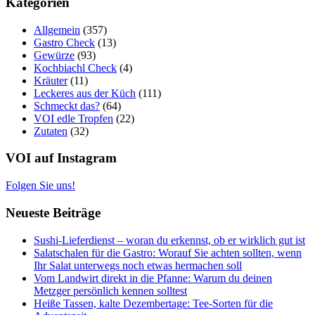
Kategorien
Allgemein
(357)
Gastro Check
(13)
Gewürze
(93)
Kochbiachl Check
(4)
Kräuter
(11)
Leckeres aus der Küch
(111)
Schmeckt das?
(64)
VOI edle Tropfen
(22)
Zutaten
(32)
VOI auf Instagram
Folgen Sie uns!
Neueste Beiträge
Sushi-Lieferdienst – woran du erkennst, ob er wirklich gut ist
Salatschalen für die Gastro: Worauf Sie achten sollten, wenn
Ihr Salat unterwegs noch etwas hermachen soll
Vom Landwirt direkt in die Pfanne: Warum du deinen
Metzger persönlich kennen solltest
Heiße Tassen, kalte Dezembertage: Tee-Sorten für die