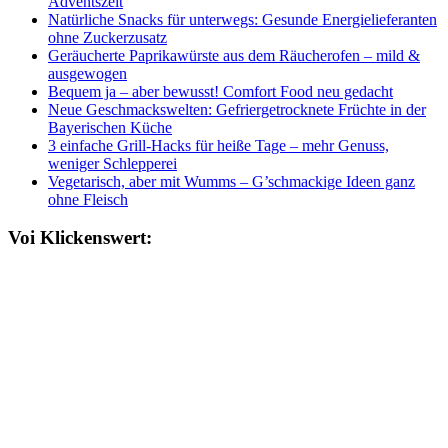
Adventszeit
Natürliche Snacks für unterwegs: Gesunde Energielieferanten
ohne Zuckerzusatz
Geräucherte Paprikawürste aus dem Räucherofen – mild &
ausgewogen
Bequem ja – aber bewusst! Comfort Food neu gedacht
Neue Geschmackswelten: Gefriergetrocknete Früchte in der
Bayerischen Küche
3 einfache Grill-Hacks für heiße Tage – mehr Genuss,
weniger Schlepperei
Vegetarisch, aber mit Wumms – G’schmackige Ideen ganz
ohne Fleisch
Voi Klickenswert: