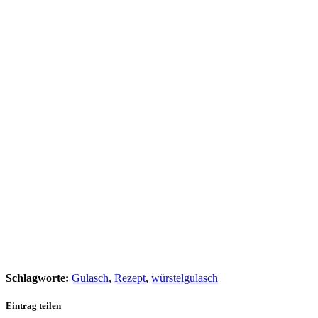
Schlagworte:
Gulasch
,
Rezept
,
würstelgulasch
Eintrag teilen