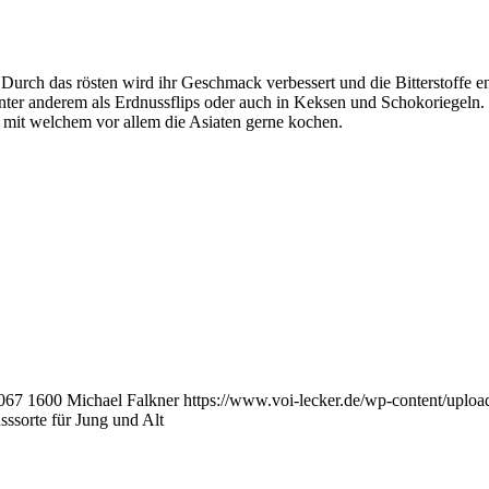
urch das rösten wird ihr Geschmack verbessert und die Bitterstoffe ent
, unter anderem als Erdnussflips oder auch in Keksen und Schokoriegeln
mit welchem vor allem die Asiaten gerne kochen.
067
1600
Michael Falkner
https://www.voi-lecker.de/wp-content/upl
sssorte für Jung und Alt