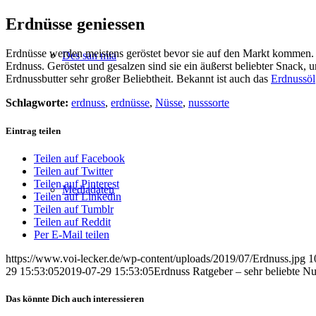
Erdnüsse geniessen
Erdnüsse werden meistens geröstet bevor sie auf den Markt kommen. D
Des san mia
Erdnuss. Geröstet und gesalzen sind sie ein äußerst beliebter Snack
Erdnussbutter sehr großer Beliebtheit. Bekannt ist auch das
Erdnussöl
Schlagworte:
erdnuss
,
erdnüsse
,
Nüsse
,
nusssorte
Eintrag teilen
Teilen auf Facebook
Teilen auf Twitter
Teilen auf Pinterest
Mediadaten
Teilen auf Linkedin
Teilen auf Tumblr
Teilen auf Reddit
Per E-Mail teilen
https://www.voi-lecker.de/wp-content/uploads/2019/07/Erdnuss.jpg
1
29 15:53:05
2019-07-29 15:53:05
Erdnuss Ratgeber – sehr beliebte Nu
Das könnte Dich auch interessieren