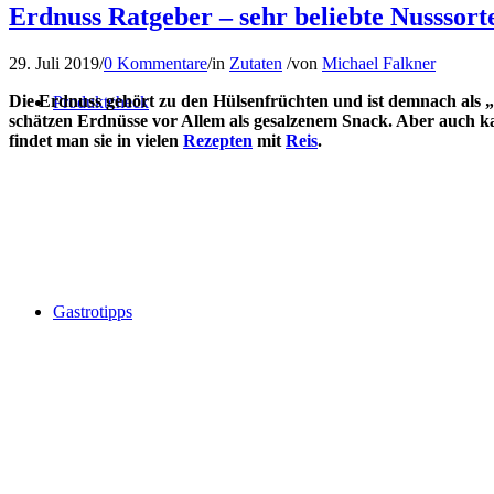
Erdnuss Ratgeber – sehr beliebte Nusssort
29. Juli 2019
/
0 Kommentare
/
in
Zutaten
/
von
Michael Falkner
Die Erdnuss gehört zu den Hülsenfrüchten und ist demnach als „
Produktcheck
schätzen Erdnüsse vor Allem als gesalzenem Snack. Aber auch kar
findet man sie in vielen
Rezepten
mit
Reis
.
Gastrotipps