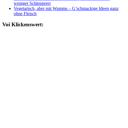
weniger Schlepperei
Vegetarisch, aber mit Wumms – G’schmackige Ideen ganz
ohne Fleisch
Voi Klickenswert: