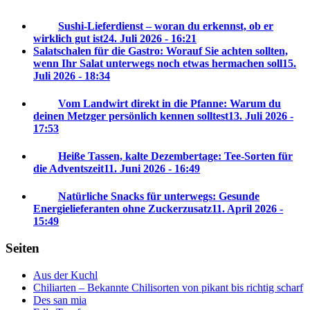
Sushi-Lieferdienst – woran du erkennst, ob er
wirklich gut ist
24. Juli 2026 - 16:21
Salatschalen für die Gastro: Worauf Sie achten sollten,
wenn Ihr Salat unterwegs noch etwas hermachen soll
15.
Juli 2026 - 18:34
Vom Landwirt direkt in die Pfanne: Warum du
deinen Metzger persönlich kennen solltest
13. Juli 2026 -
17:53
Heiße Tassen, kalte Dezembertage: Tee-Sorten für
die Adventszeit
11. Juni 2026 - 16:49
Natürliche Snacks für unterwegs: Gesunde
Energielieferanten ohne Zuckerzusatz
11. April 2026 -
15:49
Seiten
Aus der Kuchl
Chiliarten – Bekannte Chilisorten von pikant bis richtig scharf
Des san mia