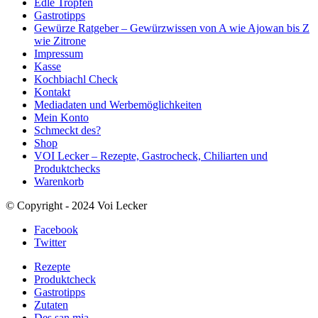
Edle Tropfen
Gastrotipps
Gewürze Ratgeber – Gewürzwissen von A wie Ajowan bis Z
wie Zitrone
Impressum
Kasse
Kochbiachl Check
Kontakt
Mediadaten und Werbemöglichkeiten
Mein Konto
Schmeckt des?
Shop
VOI Lecker – Rezepte, Gastrocheck, Chiliarten und
Produktchecks
Warenkorb
© Copyright - 2024 Voi Lecker
Facebook
Twitter
Rezepte
Produktcheck
Gastrotipps
Zutaten
Des san mia