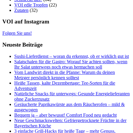
VOI edle Tropfen
(22)
Zutaten
(32)
VOI auf Instagram
Folgen Sie uns!
Neueste Beiträge
Sushi-Lieferdienst – woran du erkennst, ob er wirklich gut ist
Salatschalen für die Gastro: Worauf Sie achten sollten, wenn
Ihr Salat unterwegs noch etwas hermachen soll
Vom Landwirt direkt in die Pfanne: Warum du deinen
Metzger persönlich kennen solltest
Heiße Tassen, kalte Dezembertage: Tee-Sorten für die
Adventszeit
Natürliche Snacks für unterwegs: Gesunde Energielieferanten
ohne Zuckerzusatz
Geräucherte Paprikawürste aus dem Räucherofen – mild &
ausgewogen
Bequem ja – aber bewusst! Comfort Food neu gedacht
Neue Geschmackswelten: Gefriergetrocknete Früchte in der
Bayerischen Küche
3 einfache Grill-Hacks für heiße Tage – mehr Genuss,