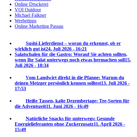
Online Druckerei
VOI Outdoor
Michael Falkner
Werbetipps
Online Marketing Passau
Sushi-Lieferdienst – woran du erkennst, ob er
wirklich gut ist
24. Juli 2026 - 16:21
Salatschalen für die Gastro: Worauf Sie achten sollten,
wenn Ihr Salat unterwegs noch etwas hermachen soll
15.
Juli 2026 - 18:34
Vom Landwirt direkt in die Pfanne: Warum du
deinen Metzger persönlich kennen solltest
13. Juli 2026 -
17:53
Heiße Tassen, kalte Dezembertage: Tee-Sorten für
die Adventszeit
11. Juni 2026 - 16:49
Natürliche Snacks für unterwegs: Gesunde
Energielieferanten ohne Zuckerzusatz
11. April 2026 -
15:49