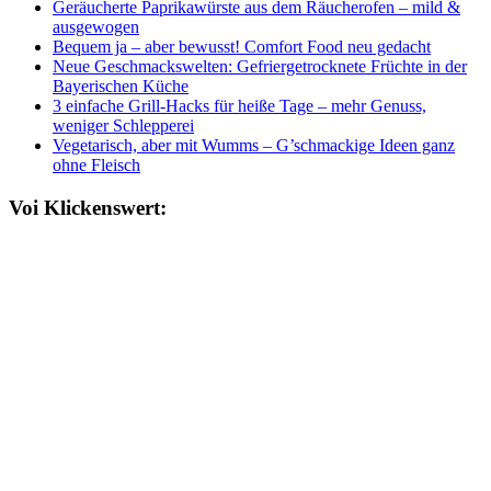
Geräucherte Paprikawürste aus dem Räucherofen – mild &
ausgewogen
Bequem ja – aber bewusst! Comfort Food neu gedacht
Neue Geschmackswelten: Gefriergetrocknete Früchte in der
Bayerischen Küche
3 einfache Grill-Hacks für heiße Tage – mehr Genuss,
weniger Schlepperei
Vegetarisch, aber mit Wumms – G’schmackige Ideen ganz
ohne Fleisch
Voi Klickenswert: