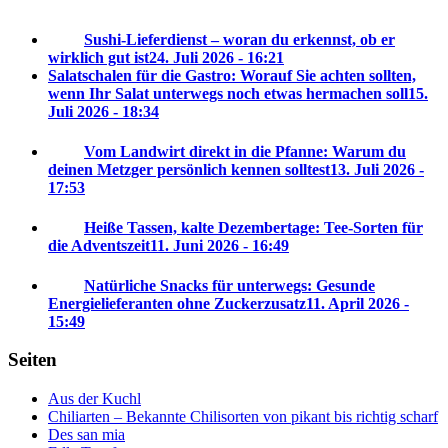
Sushi-Lieferdienst – woran du erkennst, ob er
wirklich gut ist
24. Juli 2026 - 16:21
Salatschalen für die Gastro: Worauf Sie achten sollten,
wenn Ihr Salat unterwegs noch etwas hermachen soll
15.
Juli 2026 - 18:34
Vom Landwirt direkt in die Pfanne: Warum du
deinen Metzger persönlich kennen solltest
13. Juli 2026 -
17:53
Heiße Tassen, kalte Dezembertage: Tee-Sorten für
die Adventszeit
11. Juni 2026 - 16:49
Natürliche Snacks für unterwegs: Gesunde
Energielieferanten ohne Zuckerzusatz
11. April 2026 -
15:49
Seiten
Aus der Kuchl
Chiliarten – Bekannte Chilisorten von pikant bis richtig scharf
Des san mia