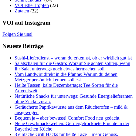
VOI edle Tropfen
(22)
Zutaten
(32)
VOI auf Instagram
Folgen Sie uns!
Neueste Beiträge
Sushi-Lieferdienst – woran du erkennst, ob er wirklich gut ist
Salatschalen für die Gastro: Worauf Sie achten sollten, wenn
Ihr Salat unterwegs noch etwas hermachen soll
Vom Landwirt direkt in die Pfanne: Warum du deinen
Metzger persönlich kennen solltest
Heiße Tassen, kalte Dezembertage: Tee-Sorten für die
Adventszeit
Natürliche Snacks für unterwegs: Gesunde Energielieferanten
ohne Zuckerzusatz
Geräucherte Paprikawürste aus dem Räucherofen – mild &
ausgewogen
Bequem ja – aber bewusst! Comfort Food neu gedacht
Neue Geschmackswelten: Gefriergetrocknete Früchte in der
Bayerischen Küche
3 einfache Grill-Hacks für heiße Tage – mehr Genuss,