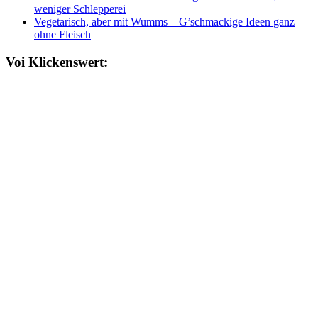
weniger Schlepperei
Vegetarisch, aber mit Wumms – G’schmackige Ideen ganz
ohne Fleisch
Voi Klickenswert: