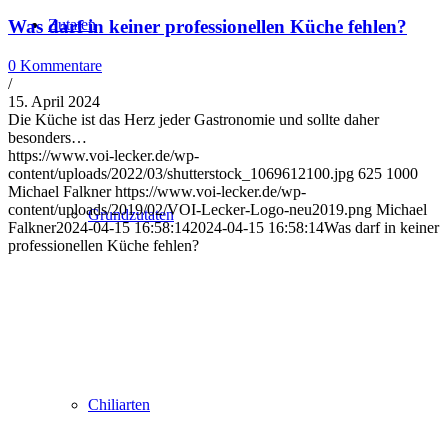
Zutaten
Was darf in keiner professionellen Küche fehlen?
0 Kommentare
/
15. April 2024
Die Küche ist das Herz jeder Gastronomie und sollte daher
besonders…
https://www.voi-lecker.de/wp-
content/uploads/2022/03/shutterstock_1069612100.jpg
625
1000
Michael Falkner
https://www.voi-lecker.de/wp-
content/uploads/2019/02/VOI-Lecker-Logo-neu2019.png
Michael
Grundzutaten
Falkner
2024-04-15 16:58:14
2024-04-15 16:58:14
Was darf in keiner
professionellen Küche fehlen?
Chiliarten