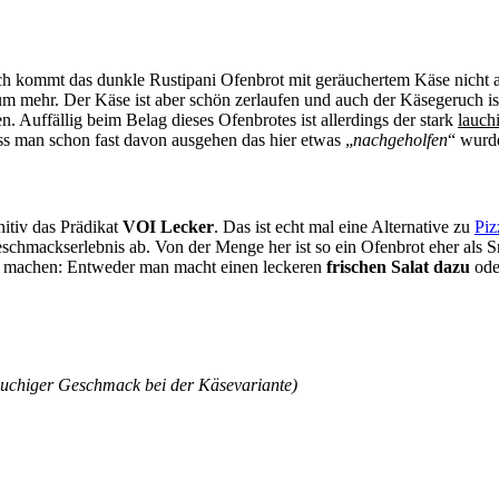
ch kommt das dunkle Rustipani Ofenbrot mit geräuchertem Käse nicht a
aum mehr. Der Käse ist aber schön zerlaufen und auch der Käsegeruch 
. Auffällig beim Belag dieses Ofenbrotes ist allerdings der stark
lauch
s man schon fast davon ausgehen das hier etwas „
nachgeholfen
“ wurd
itiv das Prädikat
VOI Lecker
. Das ist echt mal eine Alternative zu
Piz
hmackserlebnis ab. Von der Menge her ist so ein Ofenbrot eher als Sn
as machen: Entweder man macht einen leckeren
frischen Salat dazu
ode
lauchiger Geschmack bei der Käsevariante)