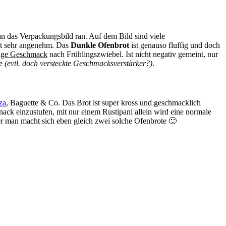
n das Verpackungsbild ran. Auf dem Bild sind viele
ist sehr angenehm. Das
Dunkle Ofenbrot
ist genauso fluffig und doch
ige Geschmack
nach Frühlingszwiebel. Ist nicht negativ gemeint, nur
e
(evtl. doch versteckte Geschmacksverstärker?)
.
za
, Baguette & Co. Das Brot ist super kross und geschmacklich
ack einzustufen, mit nur einem Rustipani allein wird eine normale
r man macht sich eben gleich zwei solche Ofenbrote 🙂