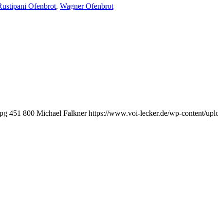
Rustipani Ofenbrot
,
Wagner Ofenbrot
jpg
451
800
Michael Falkner
https://www.voi-lecker.de/wp-content/u