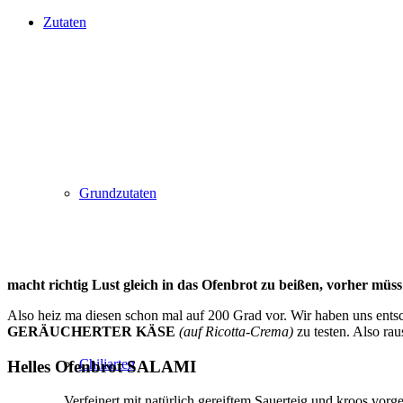
Zutaten
Grundzutaten
macht richtig Lust gleich in das Ofenbrot zu beißen, vorher müs
Also heiz ma diesen schon mal auf 200 Grad vor. Wir haben uns ent
GERÄUCHERTER KÄSE
(auf Ricotta-Crema)
zu testen. Also ra
Chiliarten
Helles Ofenbrot SALAMI
„…Verfeinert mit natürlich gereiftem Sauerteig und kroos vor