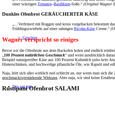
einer würzigen
Tomaten
–
Basilikum
-Soße.“
(Original Wagner 
Dunkles Ofenbrot GERÄUCHERTER KÄSE
„…Verfeinert mit Roggen und kross vorgebacken bekommt das r
Frühlingszwiebeln auf einer sahnigen
Ricotta-Käse
Creme.“
(O
Gewürze
Wagner verspricht so einiges
Bevor wir die Ofenbrote aus dem Backofen holen und endlich reinbe
„
100 Prozent natürlichen Geschmack
“ und weist ausdrücklich dara
Beispiel naturgereifter Käse aus 100 Prozent Kuhmilch (
also kein Ana
Hinterschinken, und hochwertige pflanzliche Öle, wie Rapsöl und edl
Naja, hört sich alles wirklich ned schlecht an, nur wenn man sich die
geschmacksverstärkende Wirkung
. Aber naja, wir sind keine Ernähru
Des san mia
Rustipani Ofenbrot SALAMI