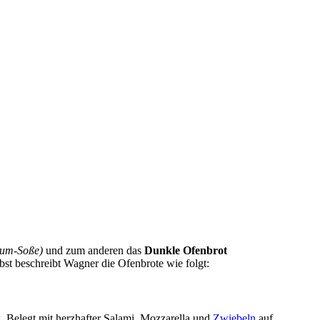
kum-Soße)
und zum anderen das
Dunkle Ofenbrot
st beschreibt Wagner die Ofenbrote wie folgt:
. Belegt mit herzhafter Salami, Mozzarella und
Zwiebeln
auf