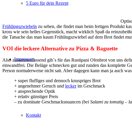
5 Euro für dein Rezept
Optis
Frühlingszwiebeln
zu sehen, die findet man beim fertigen Produkt k
kross wie sein helles Gegenstück, macht wirklich Spaß da reinzubeißen
die Tatsache das man kaum Frühlingszwiebel auf dem Brot findet mus
VOI die leckere Alternative zu Pizza & Baguette
Impressum
Also zusammenfassend gib´s für das Rustipani Ofenbrot von uns defin
einwandfrei. Die Beläge schmecken gut und runden das komplette Gesc
Person normalerweise nicht satt. Aber dagegen kann man ja auch w
+ super fluffiges und dennoch knuspriges Brot
+ angenehmer Geruch und
lecker
im Geschmack
+ ansprechende Optik
+ relativ günstiger Preis
– zu dominate Geschmacksnuancen
(bei Salami zu tomatig – 
Kontakt