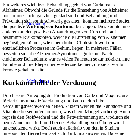
Ein weiteres wichtiges Behandlungsgebiet von Curkuma ist
Alzheimer. Obwohl die Gründe für die Entstehung von Alzheimer
noch immer nicht gänzlich geklärt sind und Behandlung und
Prävention sich somit schwierig gestalten, konnten mehrere Studien
Des san mia
die
positive Wirkung von Kurkuma
bestätigen. Dies könnte unter
anderem an den positiven Auswirkungen von Curcumin auf
bestimmte Risikofaktoren, welche die Entstehung von Alzheimer
begünstigen können, wie einem hohen Cholesterinwert und
entzündlichen Prozessen im Gehirn, liegen. In mehreren Fällen
besserten sich die Alzheimer-Symptome signifikant. Nach
einjähriger Behandlung war es vielen Patienten sogar möglich, ihre
Familie und ihre Ehepartner wiederzuerkennen, die sie zuvor für
Fremde gehalten hatten.
Mediadaten
Kurkuma hilft der Verdauung
Durch seine Anregung der Produktion von Galle und Magensäure
fördert Curkuma die Verdauung und kann dadurch bei
Verdauungsbeschwerden helfen. Zudem werden die Nährstoffe und
Vitamine besser aufgenommen, was einem Mangel vorbeugt. Auch
regt sie den Stoffwechsel und die Fettverbrennung an, wodurch sie
beim Abnehmen hilft und bei der Behandlung von Übergewicht
unterstützend wirkt. Doch auch außerhalb von den in Studien
untersuchten Bereichen lässt sich Kurkuma anwenden. Da seine