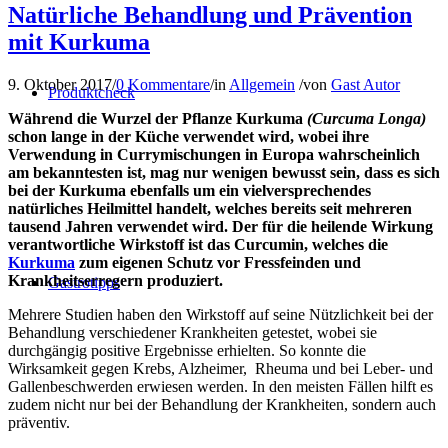
Natürliche Behandlung und Prävention
mit Kurkuma
9. Oktober 2017
/
0 Kommentare
/
in
Allgemein
/
von
Gast Autor
Produktcheck
Während die Wurzel der Pflanze Kurkuma
(Curcuma Longa)
schon lange in der Küche verwendet wird, wobei ihre
Verwendung in Currymischungen in Europa wahrscheinlich
am bekanntesten ist, mag nur wenigen bewusst sein, dass es sich
bei der Kurkuma ebenfalls um ein vielversprechendes
natürliches Heilmittel handelt, welches bereits seit mehreren
tausend Jahren verwendet wird. Der für die heilende Wirkung
verantwortliche Wirkstoff ist das Curcumin, welches die
Kurkuma
zum eigenen Schutz vor Fressfeinden und
Krankheitserregern produziert.
Gastrotipps
Mehrere Studien haben den Wirkstoff auf seine Nützlichkeit bei der
Behandlung verschiedener Krankheiten getestet, wobei sie
durchgängig positive Ergebnisse erhielten. So konnte die
Wirksamkeit gegen Krebs, Alzheimer, Rheuma und bei Leber- und
Gallenbeschwerden erwiesen werden. In den meisten Fällen hilft es
zudem nicht nur bei der Behandlung der Krankheiten, sondern auch
präventiv.