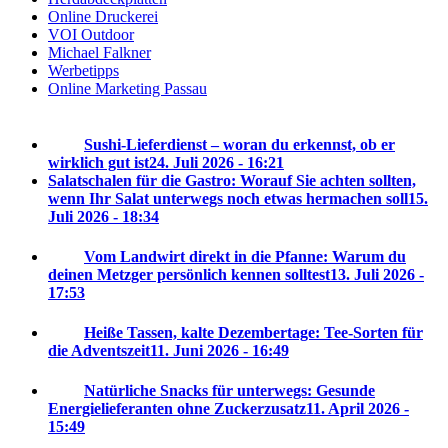
Online Druckerei
VOI Outdoor
Michael Falkner
Werbetipps
Online Marketing Passau
Sushi-Lieferdienst – woran du erkennst, ob er
wirklich gut ist
24. Juli 2026 - 16:21
Salatschalen für die Gastro: Worauf Sie achten sollten,
wenn Ihr Salat unterwegs noch etwas hermachen soll
15.
Juli 2026 - 18:34
Vom Landwirt direkt in die Pfanne: Warum du
deinen Metzger persönlich kennen solltest
13. Juli 2026 -
17:53
Heiße Tassen, kalte Dezembertage: Tee-Sorten für
die Adventszeit
11. Juni 2026 - 16:49
Natürliche Snacks für unterwegs: Gesunde
Energielieferanten ohne Zuckerzusatz
11. April 2026 -
15:49