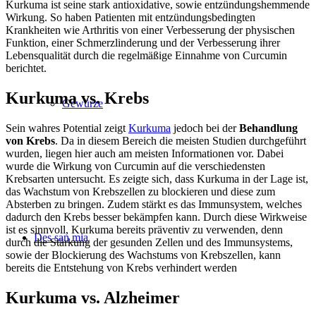
Kurkuma ist seine stark antioxidative, sowie entzündungshemmende
Wirkung. So haben Patienten mit entzündungsbedingten
Krankheiten wie Arthritis von einer Verbesserung der physischen
Funktion, einer Schmerzlinderung und der Verbesserung ihrer
Lebensqualität durch die regelmäßige Einnahme von Curcumin
berichtet.
Kurkuma vs. Krebs
Gewürze
Sein wahres Potential zeigt
Kurkuma
jedoch bei der
Behandlung
von Krebs
. Da in diesem Bereich die meisten Studien durchgeführt
wurden, liegen hier auch am meisten Informationen vor. Dabei
wurde die Wirkung von Curcumin auf die verschiedensten
Krebsarten untersucht. Es zeigte sich, dass Kurkuma in der Lage ist,
das Wachstum von Krebszellen zu blockieren und diese zum
Absterben zu bringen. Zudem stärkt es das Immunsystem, welches
dadurch den Krebs besser bekämpfen kann. Durch diese Wirkweise
ist es sinnvoll, Kurkuma bereits präventiv zu verwenden, denn
Des san mia
durch die Stärkung der gesunden Zellen und des Immunsystems,
sowie der Blockierung des Wachstums von Krebszellen, kann
bereits die Entstehung von Krebs verhindert werden
Kurkuma vs. Alzheimer