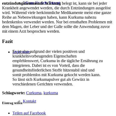
5 Euro für dein Rezept
entzündungshemmende Wirkung
belegt ist, kann sie bei jeder
Krankheit angewendet werden, die durch Entzündungen ausgelöst
wird. Während viele herkömmliche Medikamente meist eine ganze
Reihe an Nebenwirkungen haben, kann Kurkuma nahezu
bedenkenlos verwendet werden. Nur bei ernsthaften Problemen mit
dem Magen, der Leber und der Galle sollte die Anwendung zuvor
mit einem Arzt besprochen werden.
Fazit
Es ist also aufgrund der vielen positiven und
Impressum
krankheitsvorbeugenden Eigenschaften
empfehlenswert, Curkuma in die tägliche Ernährung zu
integrieren. Dabei ist es von Vorteil, dass die
gesundheitsförderlichen Stoffe hitzestabil sind und
somit problemlos mit Kurkuma gekocht werden kann.
So lässt sich Kurkumapulver gut als Gewürz in
verschiedenen Gerichten verwenden.
Schlagworte:
Curkuma
,
kurkuma
Kontakt
Eintrag teilen
Teilen auf Facebook