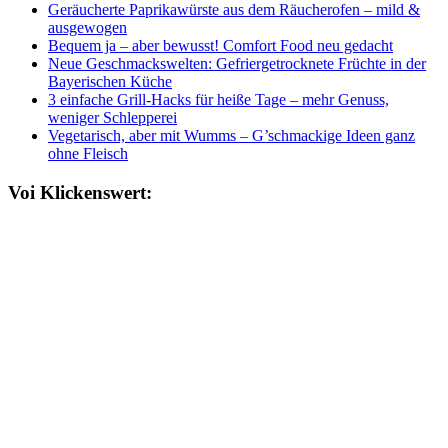
Geräucherte Paprikawürste aus dem Räucherofen – mild &
ausgewogen
Bequem ja – aber bewusst! Comfort Food neu gedacht
Neue Geschmackswelten: Gefriergetrocknete Früchte in der
Bayerischen Küche
3 einfache Grill-Hacks für heiße Tage – mehr Genuss,
weniger Schlepperei
Vegetarisch, aber mit Wumms – G’schmackige Ideen ganz
ohne Fleisch
Voi Klickenswert: