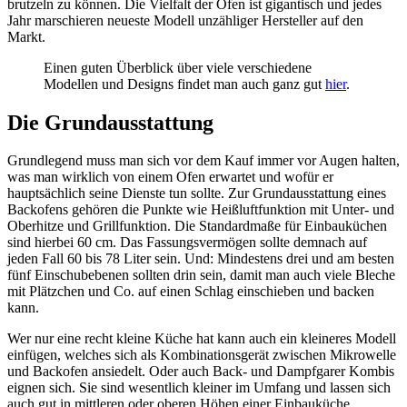
brutzeln zu können. Die Vielfalt der Öfen ist gigantisch und jedes
Jahr marschieren neueste Modell unzähliger Hersteller auf den
Markt.
Einen guten Überblick über viele verschiedene
Modellen und Designs findet man auch ganz gut
hier
.
Die Grundausstattung
Grundlegend muss man sich vor dem Kauf immer vor Augen halten,
was man wirklich von einem Ofen erwartet und wofür er
hauptsächlich seine Dienste tun sollte. Zur Grundausstattung eines
Backofens gehören die Punkte wie Heißluftfunktion mit Unter- und
Oberhitze und Grillfunktion. Die Standardmaße für Einbauküchen
sind hierbei 60 cm. Das Fassungsvermögen sollte demnach auf
jeden Fall 60 bis 78 Liter sein. Und: Mindestens drei und am besten
fünf Einschubebenen sollten drin sein, damit man auch viele Bleche
mit Plätzchen und Co. auf einen Schlag einschieben und backen
kann.
Wer nur eine recht kleine Küche hat kann auch ein kleineres Modell
einfügen, welches sich als Kombinationsgerät zwischen Mikrowelle
und Backofen ansiedelt. Oder auch Back- und Dampfgarer Kombis
eignen sich. Sie sind wesentlich kleiner im Umfang und lassen sich
auch gut in mittleren oder oberen Höhen einer Einbauküche