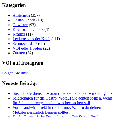
Kategorien
Allgemein
(357)
Gastro Check
(13)
Gewürze
(93)
Kochbiachl Check
(4)
Kräuter
(11)
Leckeres aus der Küch
(111)
Schmeckt das?
(64)
VOI edle Tropfen
(22)
Zutaten
(32)
VOI auf Instagram
Folgen Sie uns!
Neueste Beiträge
Sushi-Lieferdienst – woran du erkennst, ob er wirklich gut ist
Salatschalen für die Gastro: Worauf Sie achten sollten, wenn
Ihr Salat unterwegs noch etwas hermachen soll
Vom Landwirt direkt in die Pfanne: Warum du deinen
Metzger persönlich kennen solltest
Heiße Tassen, kalte Dezembertage: Tee-Sorten für die