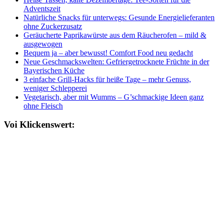
Adventszeit
Natürliche Snacks für unterwegs: Gesunde Energielieferanten
ohne Zuckerzusatz
Geräucherte Paprikawürste aus dem Räucherofen – mild &
ausgewogen
Bequem ja – aber bewusst! Comfort Food neu gedacht
Neue Geschmackswelten: Gefriergetrocknete Früchte in der
Bayerischen Küche
3 einfache Grill-Hacks für heiße Tage – mehr Genuss,
weniger Schlepperei
Vegetarisch, aber mit Wumms – G’schmackige Ideen ganz
ohne Fleisch
Voi Klickenswert: