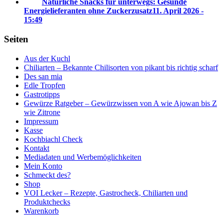
Natürliche Snacks für unterwegs: Gesunde
Energielieferanten ohne Zuckerzusatz
11. April 2026 -
15:49
Seiten
Aus der Kuchl
Chiliarten – Bekannte Chilisorten von pikant bis richtig scharf
Des san mia
Edle Tropfen
Gastrotipps
Gewürze Ratgeber – Gewürzwissen von A wie Ajowan bis Z
wie Zitrone
Impressum
Kasse
Kochbiachl Check
Kontakt
Mediadaten und Werbemöglichkeiten
Mein Konto
Schmeckt des?
Shop
VOI Lecker – Rezepte, Gastrocheck, Chiliarten und
Produktchecks
Warenkorb