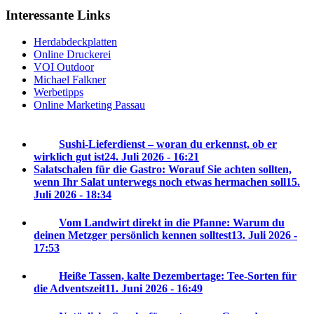
Interessante Links
Herdabdeckplatten
Online Druckerei
VOI Outdoor
Michael Falkner
Werbetipps
Online Marketing Passau
Sushi-Lieferdienst – woran du erkennst, ob er
wirklich gut ist
24. Juli 2026 - 16:21
Salatschalen für die Gastro: Worauf Sie achten sollten,
wenn Ihr Salat unterwegs noch etwas hermachen soll
15.
Juli 2026 - 18:34
Vom Landwirt direkt in die Pfanne: Warum du
deinen Metzger persönlich kennen solltest
13. Juli 2026 -
17:53
Heiße Tassen, kalte Dezembertage: Tee-Sorten für
die Adventszeit
11. Juni 2026 - 16:49