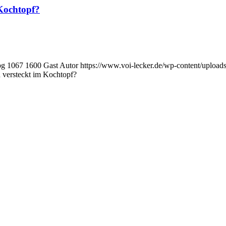
 Kochtopf?
pg
1067
1600
Gast Autor
https://www.voi-lecker.de/wp-content/uplo
h versteckt im Kochtopf?