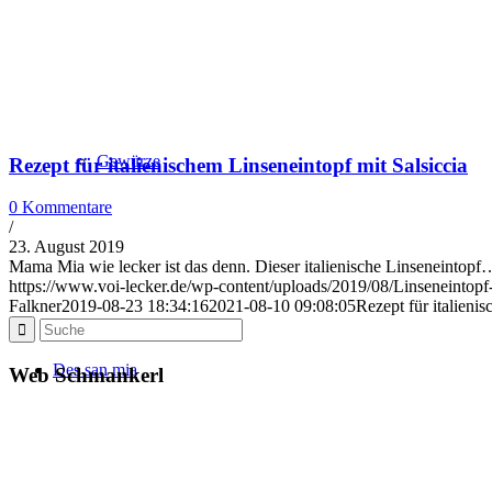
Gewürze
Rezept für italienischem Linseneintopf mit Salsiccia
0 Kommentare
/
23. August 2019
Mama Mia wie lecker ist das denn. Dieser italienische Linseneintopf
https://www.voi-lecker.de/wp-content/uploads/2019/08/Linseneintopf-
Falkner
2019-08-23 18:34:16
2021-08-10 09:08:05
Rezept für italieni
Des san mia
Web Schmankerl