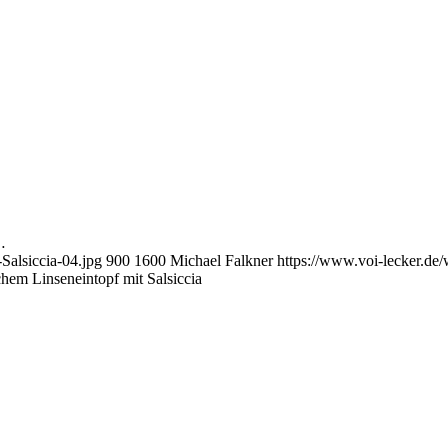
…
Salsiccia-04.jpg
900
1600
Michael Falkner
https://www.voi-lecker.d
schem Linseneintopf mit Salsiccia