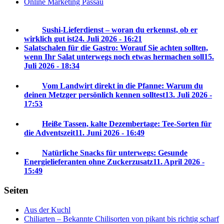
Online Marketing Passau
Sushi-Lieferdienst – woran du erkennst, ob er
wirklich gut ist
24. Juli 2026 - 16:21
Salatschalen für die Gastro: Worauf Sie achten sollten,
wenn Ihr Salat unterwegs noch etwas hermachen soll
15.
Juli 2026 - 18:34
Vom Landwirt direkt in die Pfanne: Warum du
deinen Metzger persönlich kennen solltest
13. Juli 2026 -
17:53
Heiße Tassen, kalte Dezembertage: Tee-Sorten für
die Adventszeit
11. Juni 2026 - 16:49
Natürliche Snacks für unterwegs: Gesunde
Energielieferanten ohne Zuckerzusatz
11. April 2026 -
15:49
Seiten
Aus der Kuchl
Chiliarten – Bekannte Chilisorten von pikant bis richtig scharf