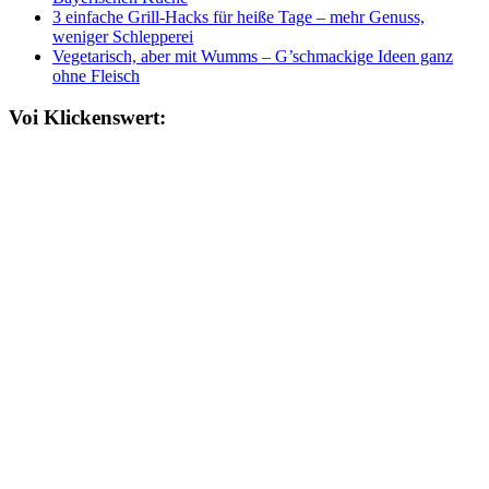
3 einfache Grill-Hacks für heiße Tage – mehr Genuss,
weniger Schlepperei
Vegetarisch, aber mit Wumms – G’schmackige Ideen ganz
ohne Fleisch
Voi Klickenswert: