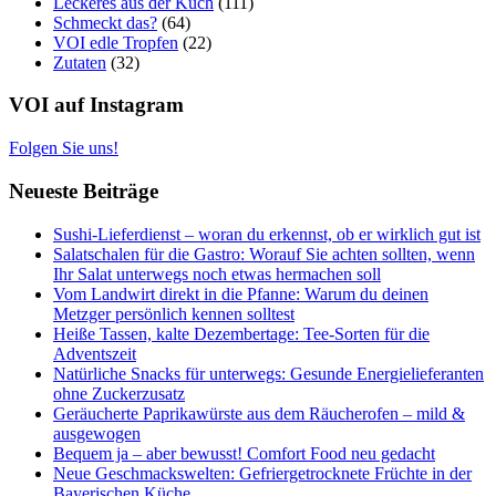
Leckeres aus der Küch
(111)
Schmeckt das?
(64)
VOI edle Tropfen
(22)
Zutaten
(32)
VOI auf Instagram
Folgen Sie uns!
Neueste Beiträge
Sushi-Lieferdienst – woran du erkennst, ob er wirklich gut ist
Salatschalen für die Gastro: Worauf Sie achten sollten, wenn
Ihr Salat unterwegs noch etwas hermachen soll
Vom Landwirt direkt in die Pfanne: Warum du deinen
Metzger persönlich kennen solltest
Heiße Tassen, kalte Dezembertage: Tee-Sorten für die
Adventszeit
Natürliche Snacks für unterwegs: Gesunde Energielieferanten
ohne Zuckerzusatz
Geräucherte Paprikawürste aus dem Räucherofen – mild &
ausgewogen
Bequem ja – aber bewusst! Comfort Food neu gedacht
Neue Geschmackswelten: Gefriergetrocknete Früchte in der
Bayerischen Küche