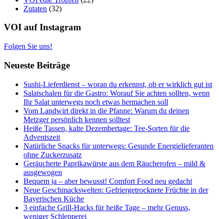
Zutaten
(32)
VOI auf Instagram
Folgen Sie uns!
Neueste Beiträge
Sushi-Lieferdienst – woran du erkennst, ob er wirklich gut ist
Salatschalen für die Gastro: Worauf Sie achten sollten, wenn
Ihr Salat unterwegs noch etwas hermachen soll
Vom Landwirt direkt in die Pfanne: Warum du deinen
Metzger persönlich kennen solltest
Heiße Tassen, kalte Dezembertage: Tee-Sorten für die
Adventszeit
Natürliche Snacks für unterwegs: Gesunde Energielieferanten
ohne Zuckerzusatz
Geräucherte Paprikawürste aus dem Räucherofen – mild &
ausgewogen
Bequem ja – aber bewusst! Comfort Food neu gedacht
Neue Geschmackswelten: Gefriergetrocknete Früchte in der
Bayerischen Küche
3 einfache Grill-Hacks für heiße Tage – mehr Genuss,
weniger Schlepperei