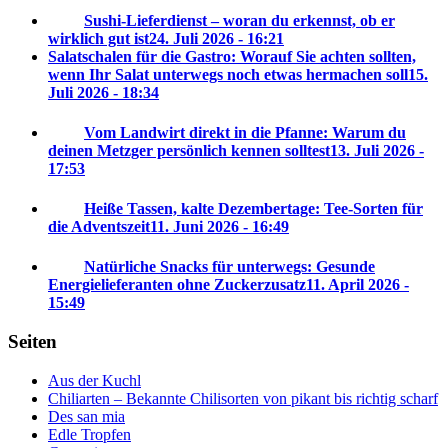
Sushi-Lieferdienst – woran du erkennst, ob er
wirklich gut ist
24. Juli 2026 - 16:21
Salatschalen für die Gastro: Worauf Sie achten sollten,
wenn Ihr Salat unterwegs noch etwas hermachen soll
15.
Juli 2026 - 18:34
Vom Landwirt direkt in die Pfanne: Warum du
deinen Metzger persönlich kennen solltest
13. Juli 2026 -
17:53
Heiße Tassen, kalte Dezembertage: Tee-Sorten für
die Adventszeit
11. Juni 2026 - 16:49
Natürliche Snacks für unterwegs: Gesunde
Energielieferanten ohne Zuckerzusatz
11. April 2026 -
15:49
Seiten
Aus der Kuchl
Chiliarten – Bekannte Chilisorten von pikant bis richtig scharf
Des san mia
Edle Tropfen