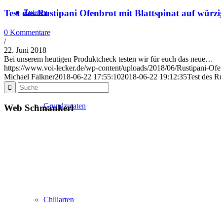
Zutaten
Test des Rustipani Ofenbrot mit Blattspinat auf würz
0 Kommentare
/
22. Juni 2018
Bei unserem heutigen Produktcheck testen wir für euch das neue…
https://www.voi-lecker.de/wp-content/uploads/2018/06/Rustipani-Ofen
Michael Falkner
2018-06-22 17:55:10
2018-06-22 19:12:35
Test des R
Grundzutaten
Web Schmankerl
Chiliarten