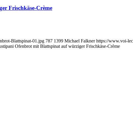
iger Frischkäse-Crème
brot-Blattspinat-01.jpg
787
1399
Michael Falkner
https://www.voi-l
ustipani Ofenbrot mit Blattspinat auf würziger Frischkäse-Crème