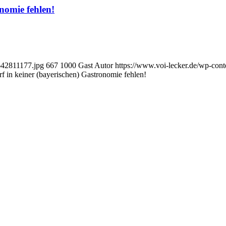
nomie fehlen!
_642811177.jpg
667
1000
Gast Autor
https://www.voi-lecker.de/wp-co
f in keiner (bayerischen) Gastronomie fehlen!