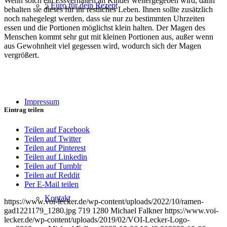
Wenn solch ein Essverhalten an Kinder weitergegeben wird, dann
5 Euro für dein Rezept
behalten sie dieses für ihr restliches Leben. Ihnen sollte zusätzlich
noch nahegelegt werden, dass sie nur zu bestimmten Uhrzeiten
essen und die Portionen möglichst klein halten. Der Magen des
Menschen kommt sehr gut mit kleinen Portionen aus, außer wenn
aus Gewohnheit viel gegessen wird, wodurch sich der Magen
vergrößert.
Impressum
Eintrag teilen
Teilen auf Facebook
Teilen auf Twitter
Teilen auf Pinterest
Teilen auf Linkedin
Teilen auf Tumblr
Teilen auf Reddit
Per E-Mail teilen
Kontakt
https://www.voi-lecker.de/wp-content/uploads/2022/10/ramen-
gad1221179_1280.jpg
719
1280
Michael Falkner
https://www.voi-
lecker.de/wp-content/uploads/2019/02/VOI-Lecker-Logo-