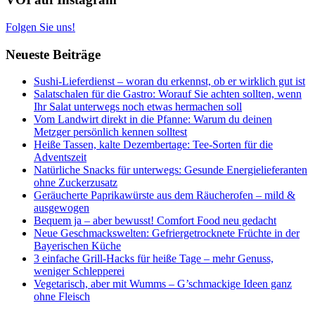
Folgen Sie uns!
Neueste Beiträge
Sushi-Lieferdienst – woran du erkennst, ob er wirklich gut ist
Salatschalen für die Gastro: Worauf Sie achten sollten, wenn
Ihr Salat unterwegs noch etwas hermachen soll
Vom Landwirt direkt in die Pfanne: Warum du deinen
Metzger persönlich kennen solltest
Heiße Tassen, kalte Dezembertage: Tee-Sorten für die
Adventszeit
Natürliche Snacks für unterwegs: Gesunde Energielieferanten
ohne Zuckerzusatz
Geräucherte Paprikawürste aus dem Räucherofen – mild &
ausgewogen
Bequem ja – aber bewusst! Comfort Food neu gedacht
Neue Geschmackswelten: Gefriergetrocknete Früchte in der
Bayerischen Küche
3 einfache Grill-Hacks für heiße Tage – mehr Genuss,
weniger Schlepperei
Vegetarisch, aber mit Wumms – G’schmackige Ideen ganz
ohne Fleisch