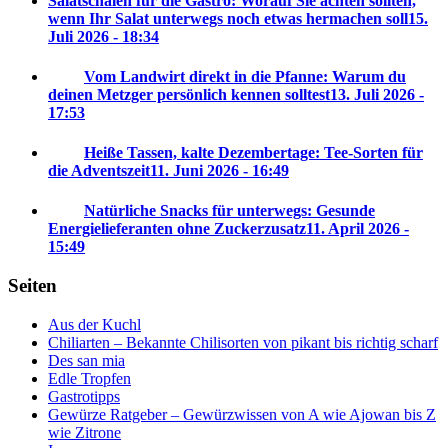
Salatschalen für die Gastro: Worauf Sie achten sollten,
wenn Ihr Salat unterwegs noch etwas hermachen soll
15.
Juli 2026 - 18:34
Vom Landwirt direkt in die Pfanne: Warum du
deinen Metzger persönlich kennen solltest
13. Juli 2026 -
17:53
Heiße Tassen, kalte Dezembertage: Tee-Sorten für
die Adventszeit
11. Juni 2026 - 16:49
Natürliche Snacks für unterwegs: Gesunde
Energielieferanten ohne Zuckerzusatz
11. April 2026 -
15:49
Seiten
Aus der Kuchl
Chiliarten – Bekannte Chilisorten von pikant bis richtig scharf
Des san mia
Edle Tropfen
Gastrotipps
Gewürze Ratgeber – Gewürzwissen von A wie Ajowan bis Z
wie Zitrone