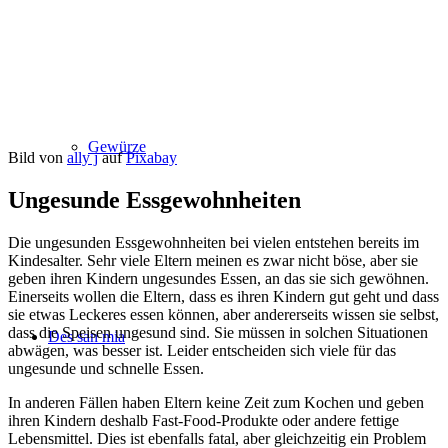
Gewürze
Bild von
ally j
auf
Pixabay
Ungesunde Essgewohnheiten
Die ungesunden Essgewohnheiten bei vielen entstehen bereits im
Kindesalter. Sehr viele Eltern meinen es zwar nicht böse, aber sie
geben ihren Kindern ungesundes Essen, an das sie sich gewöhnen.
Einerseits wollen die Eltern, dass es ihren Kindern gut geht und dass
sie etwas Leckeres essen können, aber andererseits wissen sie selbst,
dass die Speisen ungesund sind. Sie müssen in solchen Situationen
Des san mia
abwägen, was besser ist. Leider entscheiden sich viele für das
ungesunde und schnelle Essen.
In anderen Fällen haben Eltern keine Zeit zum Kochen und geben
ihren Kindern deshalb Fast-Food-Produkte oder andere fettige
Lebensmittel. Dies ist ebenfalls fatal, aber gleichzeitig ein Problem