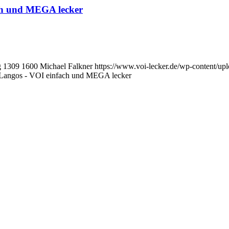
ach und MEGA lecker
g
1309
1600
Michael Falkner
https://www.voi-lecker.de/wp-content/
e Langos - VOI einfach und MEGA lecker