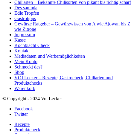
Chiliarten – Bekannte Chilisorten von pikant bis richtig scharf
Des san mia
Edle Tropfen
Gastrotipps
Gewürze Ratgeber – Gewürzwissen von A wie Ajowan bis Z
wie Zitrone
Impressum
Kasse
Kochbiachl Check
Kontakt
Mediadaten und Werbemöglichkeiten
Mein Konto
Schmeckt des?
Shop
VOI Lecker – Rezepte, Gastrocheck, Chiliarten und
Produktchecks
Warenkorb
© Copyright - 2024 Voi Lecker
Facebook
Twitter
Rezepte
Produktcheck