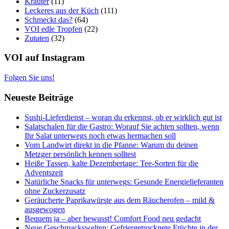
Kräuter
(11)
Leckeres aus der Küch
(111)
Schmeckt das?
(64)
VOI edle Tropfen
(22)
Zutaten
(32)
VOI auf Instagram
Folgen Sie uns!
Neueste Beiträge
Sushi-Lieferdienst – woran du erkennst, ob er wirklich gut ist
Salatschalen für die Gastro: Worauf Sie achten sollten, wenn
Ihr Salat unterwegs noch etwas hermachen soll
Vom Landwirt direkt in die Pfanne: Warum du deinen
Metzger persönlich kennen solltest
Heiße Tassen, kalte Dezembertage: Tee-Sorten für die
Adventszeit
Natürliche Snacks für unterwegs: Gesunde Energielieferanten
ohne Zuckerzusatz
Geräucherte Paprikawürste aus dem Räucherofen – mild &
ausgewogen
Bequem ja – aber bewusst! Comfort Food neu gedacht
Neue Geschmackswelten: Gefriergetrocknete Früchte in der