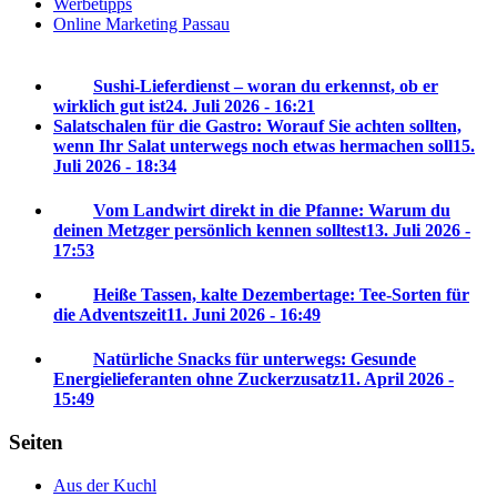
Werbetipps
Online Marketing Passau
Sushi-Lieferdienst – woran du erkennst, ob er
wirklich gut ist
24. Juli 2026 - 16:21
Salatschalen für die Gastro: Worauf Sie achten sollten,
wenn Ihr Salat unterwegs noch etwas hermachen soll
15.
Juli 2026 - 18:34
Vom Landwirt direkt in die Pfanne: Warum du
deinen Metzger persönlich kennen solltest
13. Juli 2026 -
17:53
Heiße Tassen, kalte Dezembertage: Tee-Sorten für
die Adventszeit
11. Juni 2026 - 16:49
Natürliche Snacks für unterwegs: Gesunde
Energielieferanten ohne Zuckerzusatz
11. April 2026 -
15:49
Seiten
Aus der Kuchl