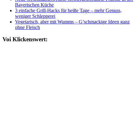
Bayerischen Küche
3 einfache Grill-Hacks für heiße Tage – mehr Genuss,
weniger Schlepperei
Vegetarisch, aber mit Wumms – G’schmackige Ideen ganz
ohne Fleisch
Voi Klickenswert: