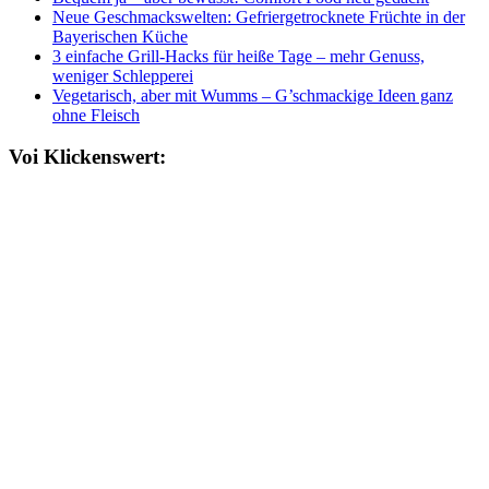
Neue Geschmackswelten: Gefriergetrocknete Früchte in der
Bayerischen Küche
3 einfache Grill-Hacks für heiße Tage – mehr Genuss,
weniger Schlepperei
Vegetarisch, aber mit Wumms – G’schmackige Ideen ganz
ohne Fleisch
Voi Klickenswert: