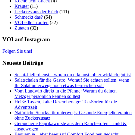
Kochbiachl Check
(4)
Kräuter
(11)
Leckeres aus der Küch
(111)
Schmeckt das?
(64)
VOI edle Tropfen
(22)
Zutaten
(32)
VOI auf Instagram
Folgen Sie uns!
Neueste Beiträge
Sushi-Lieferdienst – woran du erkennst, ob er wirklich gut ist
Salatschalen für die Gastro: Worauf Sie achten sollten, wenn
Ihr Salat unterwegs noch etwas hermachen soll
Vom Landwirt direkt in die Pfanne: Warum du deinen
Metzger persönlich kennen solltest
Heiße Tassen, kalte Dezembertage: Tee-Sorten für die
Adventszeit
Natürliche Snacks für unterwegs: Gesunde Energielieferanten
ohne Zuckerzusatz
Geräucherte Paprikawürste aus dem Räucherofen – mild &
ausgewogen
Bequem ja – aber bewusst! Comfort Food neu gedacht