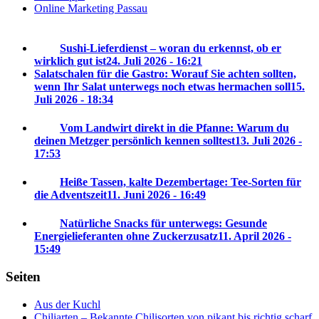
Online Marketing Passau
Sushi-Lieferdienst – woran du erkennst, ob er
wirklich gut ist
24. Juli 2026 - 16:21
Salatschalen für die Gastro: Worauf Sie achten sollten,
wenn Ihr Salat unterwegs noch etwas hermachen soll
15.
Juli 2026 - 18:34
Vom Landwirt direkt in die Pfanne: Warum du
deinen Metzger persönlich kennen solltest
13. Juli 2026 -
17:53
Heiße Tassen, kalte Dezembertage: Tee-Sorten für
die Adventszeit
11. Juni 2026 - 16:49
Natürliche Snacks für unterwegs: Gesunde
Energielieferanten ohne Zuckerzusatz
11. April 2026 -
15:49
Seiten
Aus der Kuchl
Chiliarten – Bekannte Chilisorten von pikant bis richtig scharf