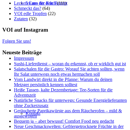
Leckeres aus der Küch
(111)
5 Euro für dein Rezept
Schmeckt das?
(64)
VOI edle Tropfen
(22)
Zutaten
(32)
VOI auf Instagram
Folgen Sie uns!
Neueste Beiträge
Impressum
Sushi-Lieferdienst – woran du erkennst, ob er wirklich gut ist
Salatschalen für die Gastro: Worauf Sie achten sollten, wenn
Ihr Salat unterwegs noch etwas hermachen soll
Vom Landwirt direkt in die Pfanne: Warum du deinen
Metzger persönlich kennen solltest
Heiße Tassen, kalte Dezembertage: Tee-Sorten für die
Adventszeit
Natürliche Snacks für unterwegs: Gesunde Energielieferanten
ohne Zuckerzusatz
Geräucherte Paprikawürste aus dem Räucherofen – mild &
Kontakt
ausgewogen
Bequem ja – aber bewusst! Comfort Food neu gedacht
Neue Geschmackswelten: Gefriergetrocknete Früchte in der