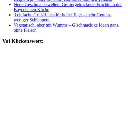
Neue Geschmackswelten: Gefriergetrocknete Früchte in der
Bayerischen Küche
3 einfache Grill-Hacks für heiße Tage – mehr Genuss,
weniger Schlepperei
Vegetarisch, aber mit Wumms – G’schmackige Ideen ganz
ohne Fleisch
Voi Klickenswert: