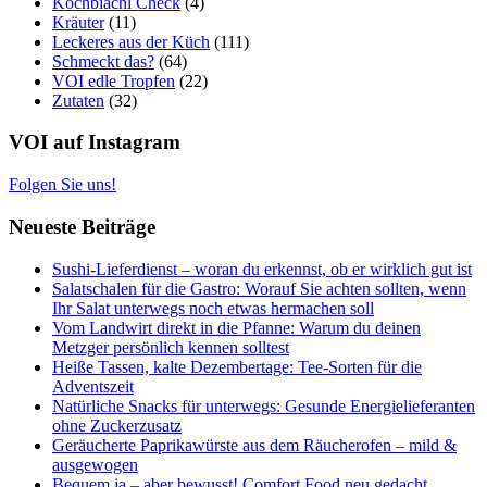
Kochbiachl Check
(4)
Kräuter
(11)
Leckeres aus der Küch
(111)
Schmeckt das?
(64)
VOI edle Tropfen
(22)
Zutaten
(32)
VOI auf Instagram
Folgen Sie uns!
Neueste Beiträge
Sushi-Lieferdienst – woran du erkennst, ob er wirklich gut ist
Salatschalen für die Gastro: Worauf Sie achten sollten, wenn
Ihr Salat unterwegs noch etwas hermachen soll
Vom Landwirt direkt in die Pfanne: Warum du deinen
Metzger persönlich kennen solltest
Heiße Tassen, kalte Dezembertage: Tee-Sorten für die
Adventszeit
Natürliche Snacks für unterwegs: Gesunde Energielieferanten
ohne Zuckerzusatz
Geräucherte Paprikawürste aus dem Räucherofen – mild &
ausgewogen
Bequem ja – aber bewusst! Comfort Food neu gedacht