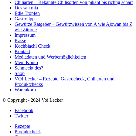
Chiliarten – Bekannte Chilisorten von pikant bis richtig scharf
Des san mia
Edle Tropfen
Gastrotipps
Gewürze Ratgeber – Gewürzwissen von A wie Ajowan bis Z
wie Zitrone
Impressum
Kasse
Kochbiachl Check
Kontakt
Mediadaten und Werbemöglichkeiten
Mein Konto
Schmeckt des?
Shop
VOI Lecker – Rezepte, Gastrocheck, Chiliarten und
Produktchecks
Warenkorb
© Copyright - 2024 Voi Lecker
Facebook
Twitter
Rezepte
Produktcheck