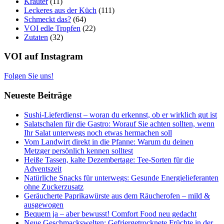
Kräuter
(11)
Leckeres aus der Küch
(111)
Schmeckt das?
(64)
VOI edle Tropfen
(22)
Zutaten
(32)
VOI auf Instagram
Folgen Sie uns!
Neueste Beiträge
Sushi-Lieferdienst – woran du erkennst, ob er wirklich gut ist
Salatschalen für die Gastro: Worauf Sie achten sollten, wenn
Ihr Salat unterwegs noch etwas hermachen soll
Vom Landwirt direkt in die Pfanne: Warum du deinen
Metzger persönlich kennen solltest
Heiße Tassen, kalte Dezembertage: Tee-Sorten für die
Adventszeit
Natürliche Snacks für unterwegs: Gesunde Energielieferanten
ohne Zuckerzusatz
Geräucherte Paprikawürste aus dem Räucherofen – mild &
ausgewogen
Bequem ja – aber bewusst! Comfort Food neu gedacht
Neue Geschmackswelten: Gefriergetrocknete Früchte in der