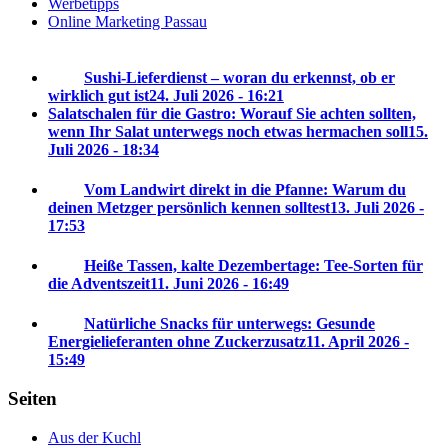
Werbetipps
Online Marketing Passau
Sushi-Lieferdienst – woran du erkennst, ob er
wirklich gut ist
24. Juli 2026 - 16:21
Salatschalen für die Gastro: Worauf Sie achten sollten,
wenn Ihr Salat unterwegs noch etwas hermachen soll
15.
Juli 2026 - 18:34
Vom Landwirt direkt in die Pfanne: Warum du
deinen Metzger persönlich kennen solltest
13. Juli 2026 -
17:53
Heiße Tassen, kalte Dezembertage: Tee-Sorten für
die Adventszeit
11. Juni 2026 - 16:49
Natürliche Snacks für unterwegs: Gesunde
Energielieferanten ohne Zuckerzusatz
11. April 2026 -
15:49
Seiten
Aus der Kuchl