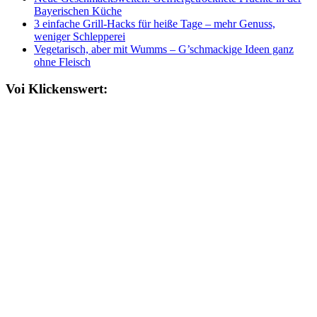
Bayerischen Küche
3 einfache Grill-Hacks für heiße Tage – mehr Genuss,
weniger Schlepperei
Vegetarisch, aber mit Wumms – G’schmackige Ideen ganz
ohne Fleisch
Voi Klickenswert: