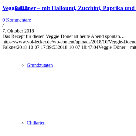
Zutaten
Veggie-Döner – mit Halloumi, Zucchini, Paprika und
0 Kommentare
/
7. Oktober 2018
Das Rezept für diesen Veggie-Döner ist heute Abend spontan…
https://www.voi-lecker.de/wp-content/uploads/2018/10/Veggie-Doene
Falkner
2018-10-07 17:39:53
2018-10-07 18:47:04
Veggie-Döner – mit
Grundzutaten
Chiliarten