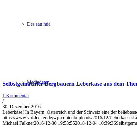
Des san mia
Mediadaten
Selbstgemachter Bergbauern Leberkäse aus dem Th
1 Kommentar
/
30. Dezember 2016
Leberkäse! In Bayern, Österreich und der Schweiz eine der beliebte
https://www.voi-lecker.de/wp-content/uploads/2016/12/Leberkaese-
Michael Falkner
2016-12-30 19:53:55
2018-12-04 10:39:36
Selbstgem