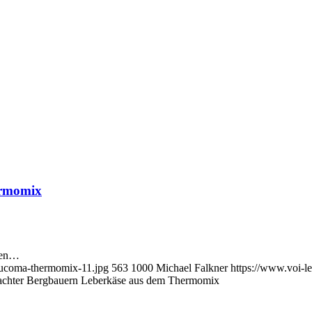
ermomix
sten…
Lucoma-thermomix-11.jpg
563
1000
Michael Falkner
https://www.voi-
achter Bergbauern Leberkäse aus dem Thermomix