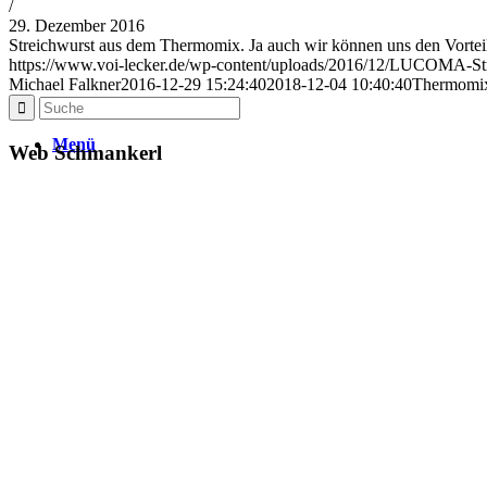
/
29. Dezember 2016
Streichwurst aus dem Thermomix. Ja auch wir können uns den Vorte
https://www.voi-lecker.de/wp-content/uploads/2016/12/LUCOMA-Str
Michael Falkner
2016-12-29 15:24:40
2018-12-04 10:40:40
Thermomix
Menü
Web Schmankerl