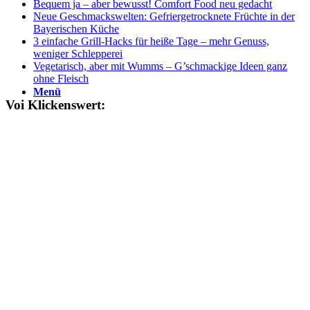
Bequem ja – aber bewusst! Comfort Food neu gedacht
Neue Geschmackswelten: Gefriergetrocknete Früchte in der
Bayerischen Küche
3 einfache Grill-Hacks für heiße Tage – mehr Genuss,
weniger Schlepperei
Vegetarisch, aber mit Wumms – G’schmackige Ideen ganz
ohne Fleisch
Menü
Voi Klickenswert: