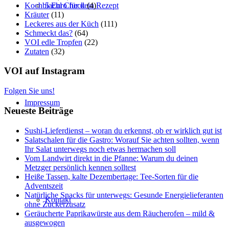
Kochbiachl Check
(4)
5 Euro für dein Rezept
Kräuter
(11)
Leckeres aus der Küch
(111)
Schmeckt das?
(64)
VOI edle Tropfen
(22)
Zutaten
(32)
VOI auf Instagram
Folgen Sie uns!
Impressum
Neueste Beiträge
Sushi-Lieferdienst – woran du erkennst, ob er wirklich gut ist
Salatschalen für die Gastro: Worauf Sie achten sollten, wenn
Ihr Salat unterwegs noch etwas hermachen soll
Vom Landwirt direkt in die Pfanne: Warum du deinen
Metzger persönlich kennen solltest
Heiße Tassen, kalte Dezembertage: Tee-Sorten für die
Adventszeit
Natürliche Snacks für unterwegs: Gesunde Energielieferanten
Kontakt
ohne Zuckerzusatz
Geräucherte Paprikawürste aus dem Räucherofen – mild &
ausgewogen