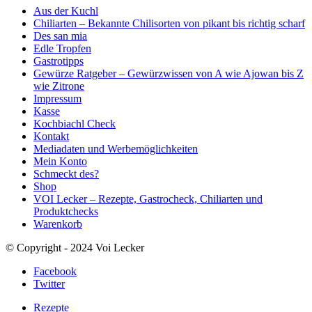
Aus der Kuchl
Chiliarten – Bekannte Chilisorten von pikant bis richtig scharf
Des san mia
Edle Tropfen
Gastrotipps
Gewürze Ratgeber – Gewürzwissen von A wie Ajowan bis Z
wie Zitrone
Impressum
Kasse
Kochbiachl Check
Kontakt
Mediadaten und Werbemöglichkeiten
Mein Konto
Schmeckt des?
Shop
VOI Lecker – Rezepte, Gastrocheck, Chiliarten und
Produktchecks
Warenkorb
© Copyright - 2024 Voi Lecker
Facebook
Twitter
Rezepte