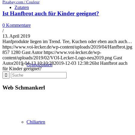
Pixabay.com / Couleur
Zutaten
Ist Hanfbrot auch für Kinder geeignet?
0 Kommentare
/
13. April 2019
Hanfprodukte liegen im Trend. Tee, Kuchen oder eben auch auch…
https://www.voi-lecker.de/wp-content/uploads/2019/04/Hanfbrot.jpg
857
1280
Gast Autor
https://www.voi-lecker.de/wp-
content/uploads/2019/02/VOI-Lecker-Logo-neu2019.png
Gast
Autor
2019-04-13 10:10:28
2019-12-03 12:38:26
Ist Hanfbrot auch
Grundzutaten
für Kinder geeignet?
Web Schmankerl
Chiliarten