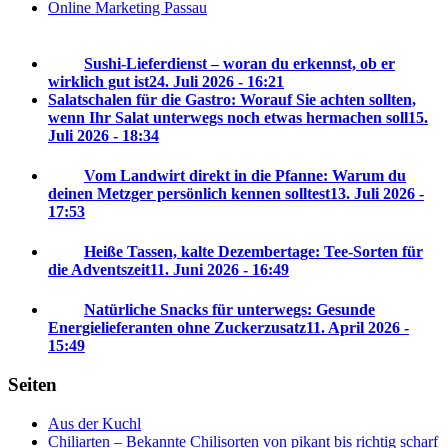
Online Marketing Passau
Sushi-Lieferdienst – woran du erkennst, ob er
wirklich gut ist
24. Juli 2026 - 16:21
Salatschalen für die Gastro: Worauf Sie achten sollten,
wenn Ihr Salat unterwegs noch etwas hermachen soll
15.
Juli 2026 - 18:34
Vom Landwirt direkt in die Pfanne: Warum du
deinen Metzger persönlich kennen solltest
13. Juli 2026 -
17:53
Heiße Tassen, kalte Dezembertage: Tee-Sorten für
die Adventszeit
11. Juni 2026 - 16:49
Natürliche Snacks für unterwegs: Gesunde
Energielieferanten ohne Zuckerzusatz
11. April 2026 -
15:49
Seiten
Aus der Kuchl
Chiliarten – Bekannte Chilisorten von pikant bis richtig scharf