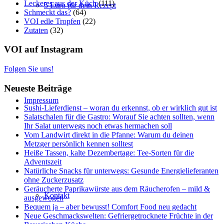
Leckeres aus der Küch
(111)
5 Euro für dein Rezept
Schmeckt das?
(64)
VOI edle Tropfen
(22)
Zutaten
(32)
VOI auf Instagram
Folgen Sie uns!
Neueste Beiträge
Impressum
Sushi-Lieferdienst – woran du erkennst, ob er wirklich gut ist
Salatschalen für die Gastro: Worauf Sie achten sollten, wenn
Ihr Salat unterwegs noch etwas hermachen soll
Vom Landwirt direkt in die Pfanne: Warum du deinen
Metzger persönlich kennen solltest
Heiße Tassen, kalte Dezembertage: Tee-Sorten für die
Adventszeit
Natürliche Snacks für unterwegs: Gesunde Energielieferanten
ohne Zuckerzusatz
Geräucherte Paprikawürste aus dem Räucherofen – mild &
Kontakt
ausgewogen
Bequem ja – aber bewusst! Comfort Food neu gedacht
Neue Geschmackswelten: Gefriergetrocknete Früchte in der