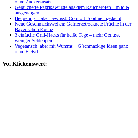
ohne Zuckerzusatz
Geräucherte Paprikawürste aus dem Räucherofen – mild &
ausgewogen
Bequem ja – aber bewusst! Comfort Food neu gedacht
Neue Geschmackswelten: Gefriergetrocknete Früchte in der
Bayerischen Küche
3 einfache Grill-Hacks für heiße Tage – mehr Genuss,
weniger Schlepperei
Vegetarisch, aber mit Wumms – G’schmackige Ideen ganz
ohne Fleisch
Voi Klickenswert: