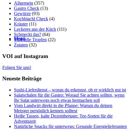
Allgemein
(357)
Gastro Check
(13)
Gewürze
(93)
Kochbiachl Check
(4)
Kräuter
(11)
Leckeres aus der Küch
(111)
Schmeckt das?
(64)
Menü
VOI edle Tropfen
(22)
Zutaten
(32)
VOI auf Instagram
Folgen Sie uns!
Neueste Beiträge
Sushi-Lieferdienst – woran du erkennst, ob er wirklich gut ist
Salatschalen für die Gastro: Worauf Sie achten sollten, wenn
Ihr Salat unterwegs noch etwas hermachen soll
Vom Landwirt direkt in die Pfanne: Warum du deinen
Metzger persönlich kennen solltest
Heiße Tassen, kalte Dezembertage: Tee-Sorten für die
Adventszeit
Natürliche Snacks für unterwegs: Gesunde Energielieferanten