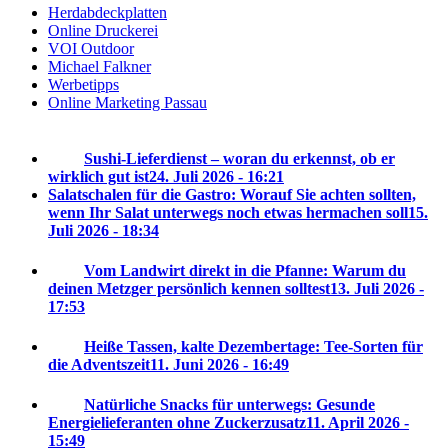
Herdabdeckplatten
Online Druckerei
VOI Outdoor
Michael Falkner
Werbetipps
Online Marketing Passau
Sushi-Lieferdienst – woran du erkennst, ob er
wirklich gut ist
24. Juli 2026 - 16:21
Salatschalen für die Gastro: Worauf Sie achten sollten,
wenn Ihr Salat unterwegs noch etwas hermachen soll
15.
Juli 2026 - 18:34
Vom Landwirt direkt in die Pfanne: Warum du
deinen Metzger persönlich kennen solltest
13. Juli 2026 -
17:53
Heiße Tassen, kalte Dezembertage: Tee-Sorten für
die Adventszeit
11. Juni 2026 - 16:49
Natürliche Snacks für unterwegs: Gesunde
Energielieferanten ohne Zuckerzusatz
11. April 2026 -
15:49