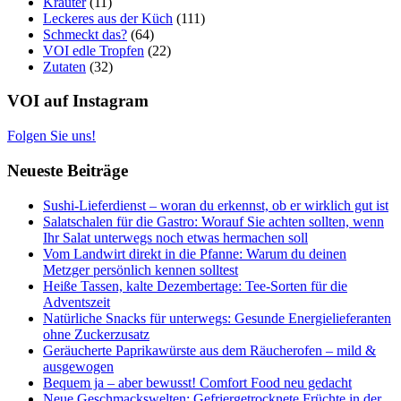
Kräuter
(11)
Leckeres aus der Küch
(111)
Schmeckt das?
(64)
VOI edle Tropfen
(22)
Zutaten
(32)
VOI auf Instagram
Folgen Sie uns!
Neueste Beiträge
Sushi-Lieferdienst – woran du erkennst, ob er wirklich gut ist
Salatschalen für die Gastro: Worauf Sie achten sollten, wenn
Ihr Salat unterwegs noch etwas hermachen soll
Vom Landwirt direkt in die Pfanne: Warum du deinen
Metzger persönlich kennen solltest
Heiße Tassen, kalte Dezembertage: Tee-Sorten für die
Adventszeit
Natürliche Snacks für unterwegs: Gesunde Energielieferanten
ohne Zuckerzusatz
Geräucherte Paprikawürste aus dem Räucherofen – mild &
ausgewogen
Bequem ja – aber bewusst! Comfort Food neu gedacht
Neue Geschmackswelten: Gefriergetrocknete Früchte in der