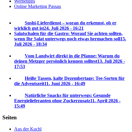
Werbetipps
Online Marketing Passau
Sushi-Lieferdienst – woran du erkennst, ob er
wirklich gut ist
24. Juli 2026 - 16:21
Salatschalen für die Gastro: Worauf Sie achten sollten,
wenn Ihr Salat unterwegs noch etwas hermachen soll
15.
Juli 2026 - 18:34
Vom Landwirt direkt in die Pfanne: Warum du
deinen Metzger persönlich kennen solltest
13. Juli 2026 -
17:53
Heiße Tassen, kalte Dezembertage: Tee-Sorten für
die Adventszeit
11. Juni 2026 - 16:49
Natürliche Snacks für unterwegs: Gesunde
Energielieferanten ohne Zuckerzusatz
11. April 2026 -
15:49
Seiten
Aus der Kuchl