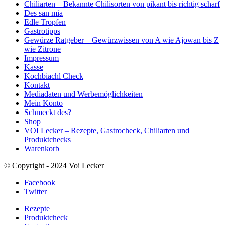
Chiliarten – Bekannte Chilisorten von pikant bis richtig scharf
Des san mia
Edle Tropfen
Gastrotipps
Gewürze Ratgeber – Gewürzwissen von A wie Ajowan bis Z
wie Zitrone
Impressum
Kasse
Kochbiachl Check
Kontakt
Mediadaten und Werbemöglichkeiten
Mein Konto
Schmeckt des?
Shop
VOI Lecker – Rezepte, Gastrocheck, Chiliarten und
Produktchecks
Warenkorb
© Copyright - 2024 Voi Lecker
Facebook
Twitter
Rezepte
Produktcheck