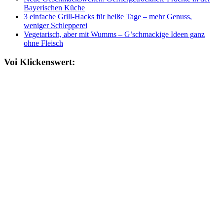
Bayerischen Küche
3 einfache Grill-Hacks für heiße Tage – mehr Genuss,
weniger Schlepperei
Vegetarisch, aber mit Wumms – G’schmackige Ideen ganz
ohne Fleisch
Voi Klickenswert: