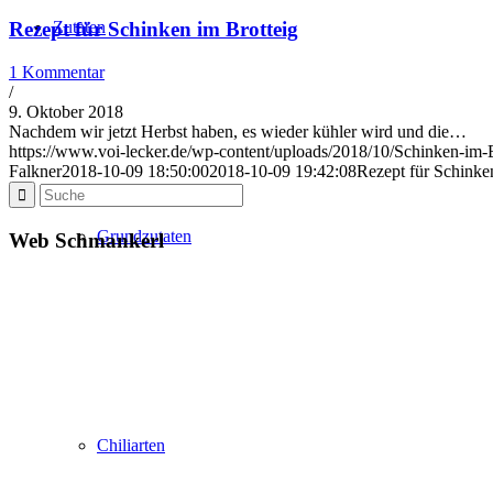
Zutaten
Rezept für Schinken im Brotteig
1 Kommentar
/
9. Oktober 2018
Nachdem wir jetzt Herbst haben, es wieder kühler wird und die…
https://www.voi-lecker.de/wp-content/uploads/2018/10/Schinken-im-B
Falkner
2018-10-09 18:50:00
2018-10-09 19:42:08
Rezept für Schinke
Grundzutaten
Web Schmankerl
Chiliarten