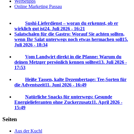
Werbetipps
Online Marketing Passau
Sushi-Lieferdienst – woran du erkennst, ob er
wirklich gut ist
24. Juli 2026 - 16:21
Salatschalen für die Gastro: Worauf Sie achten sollten,
wenn Ihr Salat unterwegs noch etwas hermachen soll
15.
Juli 2026 - 18:34
Vom Landwirt direkt in die Pfanne: Warum du
deinen Metzger persönlich kennen solltest
13. Juli 2026 -
17:53
Heiße Tassen, kalte Dezembertage: Tee-Sorten für
die Adventszeit
11. Juni 2026 - 16:49
Natürliche Snacks für unterwegs: Gesunde
Energielieferanten ohne Zuckerzusatz
11. April 2026 -
15:49
Seiten
Aus der Kuchl