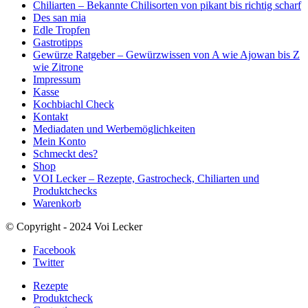
Chiliarten – Bekannte Chilisorten von pikant bis richtig scharf
Des san mia
Edle Tropfen
Gastrotipps
Gewürze Ratgeber – Gewürzwissen von A wie Ajowan bis Z
wie Zitrone
Impressum
Kasse
Kochbiachl Check
Kontakt
Mediadaten und Werbemöglichkeiten
Mein Konto
Schmeckt des?
Shop
VOI Lecker – Rezepte, Gastrocheck, Chiliarten und
Produktchecks
Warenkorb
© Copyright - 2024 Voi Lecker
Facebook
Twitter
Rezepte
Produktcheck