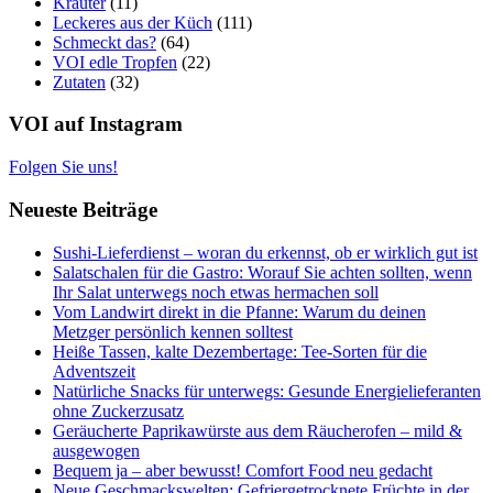
Kräuter
(11)
Leckeres aus der Küch
(111)
Schmeckt das?
(64)
VOI edle Tropfen
(22)
Zutaten
(32)
VOI auf Instagram
Folgen Sie uns!
Neueste Beiträge
Sushi-Lieferdienst – woran du erkennst, ob er wirklich gut ist
Salatschalen für die Gastro: Worauf Sie achten sollten, wenn
Ihr Salat unterwegs noch etwas hermachen soll
Vom Landwirt direkt in die Pfanne: Warum du deinen
Metzger persönlich kennen solltest
Heiße Tassen, kalte Dezembertage: Tee-Sorten für die
Adventszeit
Natürliche Snacks für unterwegs: Gesunde Energielieferanten
ohne Zuckerzusatz
Geräucherte Paprikawürste aus dem Räucherofen – mild &
ausgewogen
Bequem ja – aber bewusst! Comfort Food neu gedacht
Neue Geschmackswelten: Gefriergetrocknete Früchte in der