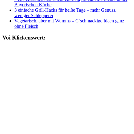
Bayerischen Küche
3 einfache Grill-Hacks für heiße Tage – mehr Genuss,
weniger Schlepperei
Vegetarisch, aber mit Wumms – G’schmackige Ideen ganz
ohne Fleisch
Voi Klickenswert: