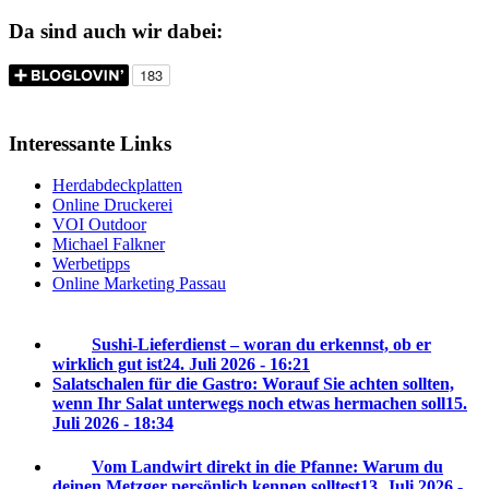
Da sind auch wir dabei:
Interessante Links
Herdabdeckplatten
Online Druckerei
VOI Outdoor
Michael Falkner
Werbetipps
Online Marketing Passau
Sushi-Lieferdienst – woran du erkennst, ob er
wirklich gut ist
24. Juli 2026 - 16:21
Salatschalen für die Gastro: Worauf Sie achten sollten,
wenn Ihr Salat unterwegs noch etwas hermachen soll
15.
Juli 2026 - 18:34
Vom Landwirt direkt in die Pfanne: Warum du
deinen Metzger persönlich kennen solltest
13. Juli 2026 -