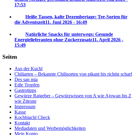
17:53
Heiße Tassen, kalte Dezembertage: Tee-Sorten für
die Adventszeit
11. Juni 2026 - 16:49
Natürliche Snacks für unterwegs: Gesunde
Energielieferanten ohne Zuckerzusatz
11. April 2026 -
15:49
Seiten
Aus der Kuchl
Chiliarten – Bekannte Chilisorten von pikant bis richtig scharf
Des san mia
Edle Tropfen
Gastrotipps
Gewürze Ratgeber – Gewürzwissen von A wie Ajowan bis Z
wie Zitrone
Impressum
Kasse
Kochbiachl Check
Kontakt
Mediadaten und Werbemöglichkeiten
Mein Konto