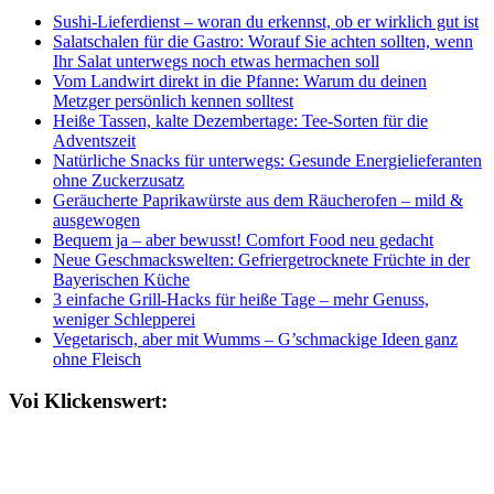
Sushi-Lieferdienst – woran du erkennst, ob er wirklich gut ist
Salatschalen für die Gastro: Worauf Sie achten sollten, wenn
Ihr Salat unterwegs noch etwas hermachen soll
Vom Landwirt direkt in die Pfanne: Warum du deinen
Metzger persönlich kennen solltest
Heiße Tassen, kalte Dezembertage: Tee-Sorten für die
Adventszeit
Natürliche Snacks für unterwegs: Gesunde Energielieferanten
ohne Zuckerzusatz
Geräucherte Paprikawürste aus dem Räucherofen – mild &
ausgewogen
Bequem ja – aber bewusst! Comfort Food neu gedacht
Neue Geschmackswelten: Gefriergetrocknete Früchte in der
Bayerischen Küche
3 einfache Grill-Hacks für heiße Tage – mehr Genuss,
weniger Schlepperei
Vegetarisch, aber mit Wumms – G’schmackige Ideen ganz
ohne Fleisch
Voi Klickenswert: