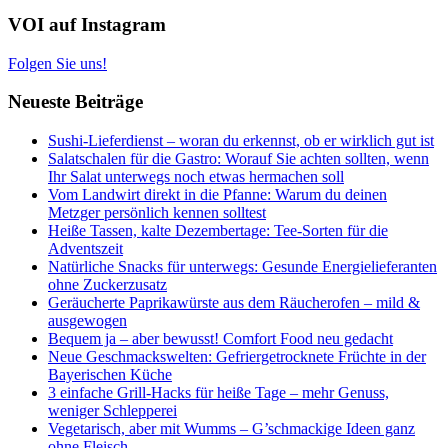
VOI auf Instagram
Folgen Sie uns!
Neueste Beiträge
Sushi-Lieferdienst – woran du erkennst, ob er wirklich gut ist
Salatschalen für die Gastro: Worauf Sie achten sollten, wenn
Ihr Salat unterwegs noch etwas hermachen soll
Vom Landwirt direkt in die Pfanne: Warum du deinen
Metzger persönlich kennen solltest
Heiße Tassen, kalte Dezembertage: Tee-Sorten für die
Adventszeit
Natürliche Snacks für unterwegs: Gesunde Energielieferanten
ohne Zuckerzusatz
Geräucherte Paprikawürste aus dem Räucherofen – mild &
ausgewogen
Bequem ja – aber bewusst! Comfort Food neu gedacht
Neue Geschmackswelten: Gefriergetrocknete Früchte in der
Bayerischen Küche
3 einfache Grill-Hacks für heiße Tage – mehr Genuss,
weniger Schlepperei
Vegetarisch, aber mit Wumms – G’schmackige Ideen ganz
ohne Fleisch