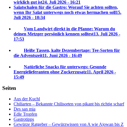
wirklich gut ist
24. Juli 2026 - 16:21
Salatschalen für die Gastro: Worauf Sie achten sollten,
wenn Ihr Salat unterwegs noch etwas hermachen soll
15.
Juli 2026 - 18:34
Vom Landwirt direkt in die Pfanne: Warum du
deinen Metzger persönlich kennen solltest
13. Juli 2026 -
17:53
Heiße Tassen, kalte Dezembertage: Tee-Sorten für
die Adventszeit
11. Juni 2026 - 16:49
Natürliche Snacks für unterwegs: Gesunde
Energielieferanten ohne Zuckerzusatz
11. April 2026 -
15:49
Seiten
Aus der Kuchl
Chiliarten – Bekannte Chilisorten von pikant bis richtig scharf
Des san mia
Edle Tropfen
Gastrotipps
Gewürze Ratgeber – Gewürzwissen von A wie Ajowan bis Z