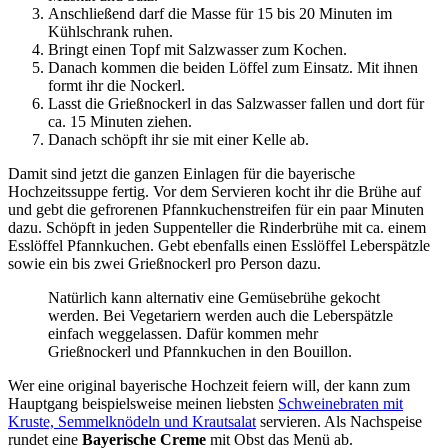
Anschließend darf die Masse für 15 bis 20 Minuten im
Kühlschrank ruhen.
Bringt einen Topf mit Salzwasser zum Kochen.
Danach kommen die beiden Löffel zum Einsatz. Mit ihnen
formt ihr die Nockerl.
Lasst die Grießnockerl in das Salzwasser fallen und dort für
ca. 15 Minuten ziehen.
Danach schöpft ihr sie mit einer Kelle ab.
Damit sind jetzt die ganzen Einlagen für die bayerische
Hochzeitssuppe fertig. Vor dem Servieren kocht ihr die Brühe auf
und gebt die gefrorenen Pfannkuchenstreifen für ein paar Minuten
dazu. Schöpft in jeden Suppenteller die Rinderbrühe mit ca. einem
Esslöffel Pfannkuchen. Gebt ebenfalls einen Esslöffel Leberspätzle
sowie ein bis zwei Grießnockerl pro Person dazu.
Natürlich kann alternativ eine Gemüsebrühe gekocht
werden. Bei Vegetariern werden auch die Leberspätzle
einfach weggelassen. Dafür kommen mehr
Grießnockerl und Pfannkuchen in den Bouillon.
Wer eine original bayerische Hochzeit feiern will, der kann zum
Hauptgang beispielsweise meinen liebsten
Schweinebraten mit
Kruste, Semmelknödeln und Krautsalat
servieren. Als Nachspeise
rundet eine
Bayerische Creme
mit Obst das Menü ab.