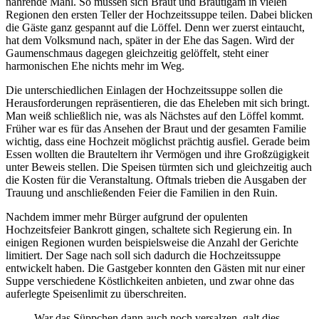
nährende Mahl. So müssen sich Braut und Bräutigam in vielen
Regionen den ersten Teller der Hochzeitssuppe teilen. Dabei blicken
die Gäste ganz gespannt auf die Löffel. Denn wer zuerst eintaucht,
hat dem Volksmund nach, später in der Ehe das Sagen. Wird der
Gaumenschmaus dagegen gleichzeitig gelöffelt, steht einer
harmonischen Ehe nichts mehr im Weg.
Die unterschiedlichen Einlagen der Hochzeitssuppe sollen die
Herausforderungen repräsentieren, die das Eheleben mit sich bringt.
Man weiß schließlich nie, was als Nächstes auf den Löffel kommt.
Früher war es für das Ansehen der Braut und der gesamten Familie
wichtig, dass eine Hochzeit möglichst prächtig ausfiel. Gerade beim
Essen wollten die Brauteltern ihr Vermögen und ihre Großzügigkeit
unter Beweis stellen. Die Speisen türmten sich und gleichzeitig auch
die Kosten für die Veranstaltung. Oftmals trieben die Ausgaben der
Trauung und anschließenden Feier die Familien in den Ruin.
Nachdem immer mehr Bürger aufgrund der opulenten
Hochzeitsfeier Bankrott gingen, schaltete sich Regierung ein. In
einigen Regionen wurden beispielsweise die Anzahl der Gerichte
limitiert. Der Sage nach soll sich dadurch die Hochzeitssuppe
entwickelt haben. Die Gastgeber konnten den Gästen mit nur einer
Suppe verschiedene Köstlichkeiten anbieten, und zwar ohne das
auferlegte Speisenlimit zu überschreiten.
War das Süppchen dann auch noch versalzen, galt dies